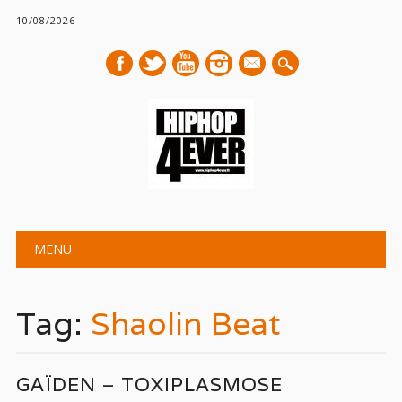
10/08/2026
mail
Main menu
Skip
MENU
to
content
Tag:
Shaolin Beat
GAÏDEN – TOXIPLASMOSE