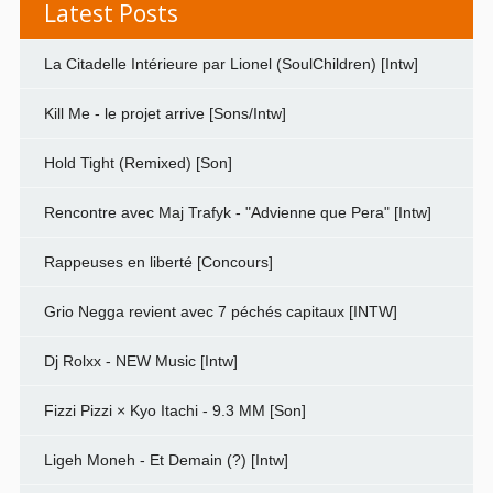
Latest Posts
La Citadelle Intérieure par Lionel (SoulChildren) [Intw]
Kill Me - le projet arrive [Sons/Intw]
Hold Tight (Remixed) [Son]
Rencontre avec Maj Trafyk - "Advienne que Pera" [Intw]
Rappeuses en liberté [Concours]
Grio Negga revient avec 7 péchés capitaux [INTW]
Dj Rolxx - NEW Music [Intw]
Fizzi Pizzi × Kyo Itachi - 9.3 MM [Son]
Ligeh Moneh - Et Demain (?) [Intw]