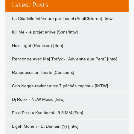
Latest Posts
La Citadelle Intérieure par Lionel (SoulChildren) [Intw]
Kill Me - le projet arrive [Sons/Intw]
Hold Tight (Remixed) [Son]
Rencontre avec Maj Trafyk - "Advienne que Pera" [Intw]
Rappeuses en liberté [Concours]
Grio Negga revient avec 7 péchés capitaux [INTW]
Dj Rolxx - NEW Music [Intw]
Fizzi Pizzi × Kyo Itachi - 9.3 MM [Son]
Ligeh Moneh - Et Demain (?) [Intw]