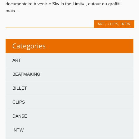
documentaire à venir « Sky Is the Limit« , autour du graffiti,
mais...
ART
,
CLIPS
,
INTW
Categories
ART
BEATMAKING
BILLET
CLIPS
DANSE
INTW