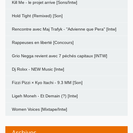
Kill Me - le projet arrive [Sons/Intw]
Hold Tight (Remixed) [Son]
Rencontre avec Maj Trafyk - "Advienne que Pera" [Intw]
Rappeuses en liberté [Concours]
Grio Negga revient avec 7 péchés capitaux [INTW]
Dj Rolxx - NEW Music [Intw]
Fizzi Pizzi × Kyo Itachi - 9.3 MM [Son]
Ligeh Moneh - Et Demain (?) [Intw]
Women Voices [Mixtape/Intw]
Archives