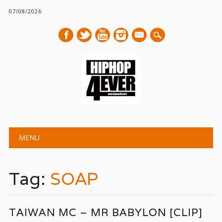
07/08/2026
mail
Main menu
Skip
MENU
to
content
Tag:
SOAP
TAIWAN MC – MR BABYLON [CLIP]