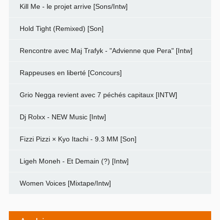
Kill Me - le projet arrive [Sons/Intw]
Hold Tight (Remixed) [Son]
Rencontre avec Maj Trafyk - "Advienne que Pera" [Intw]
Rappeuses en liberté [Concours]
Grio Negga revient avec 7 péchés capitaux [INTW]
Dj Rolxx - NEW Music [Intw]
Fizzi Pizzi × Kyo Itachi - 9.3 MM [Son]
Ligeh Moneh - Et Demain (?) [Intw]
Women Voices [Mixtape/Intw]