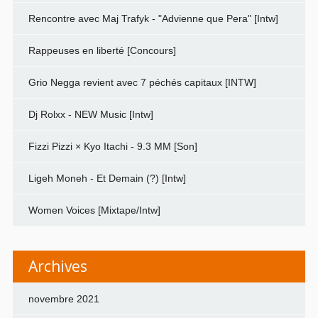
Rencontre avec Maj Trafyk - "Advienne que Pera" [Intw]
Rappeuses en liberté [Concours]
Grio Negga revient avec 7 péchés capitaux [INTW]
Dj Rolxx - NEW Music [Intw]
Fizzi Pizzi × Kyo Itachi - 9.3 MM [Son]
Ligeh Moneh - Et Demain (?) [Intw]
Women Voices [Mixtape/Intw]
Archives
novembre 2021