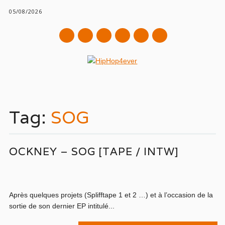
05/08/2026
mail
Main menu
Skip
to
Tag:
SOG
content
OCKNEY – SOG [TAPE / INTW]
Après quelques projets (Splifftape 1 et 2 …) et à l’occasion de la
sortie de son dernier EP intitulé...