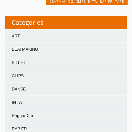
BEATMAKING
,
CLIPS
,
INTW
,
RAP FR
,
TAPE
Categories
ART
BEATMAKING
BILLET
CLIPS
DANSE
INTW
Ragga/Dub
RAP FR