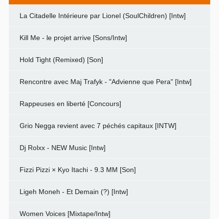
La Citadelle Intérieure par Lionel (SoulChildren) [Intw]
Kill Me - le projet arrive [Sons/Intw]
Hold Tight (Remixed) [Son]
Rencontre avec Maj Trafyk - "Advienne que Pera" [Intw]
Rappeuses en liberté [Concours]
Grio Negga revient avec 7 péchés capitaux [INTW]
Dj Rolxx - NEW Music [Intw]
Fizzi Pizzi × Kyo Itachi - 9.3 MM [Son]
Ligeh Moneh - Et Demain (?) [Intw]
Women Voices [Mixtape/Intw]