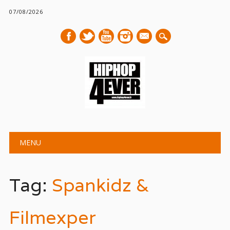
07/08/2026
mail
Main menu
Skip
MENU
to
content
Tag:
Spankidz &
Filmexper