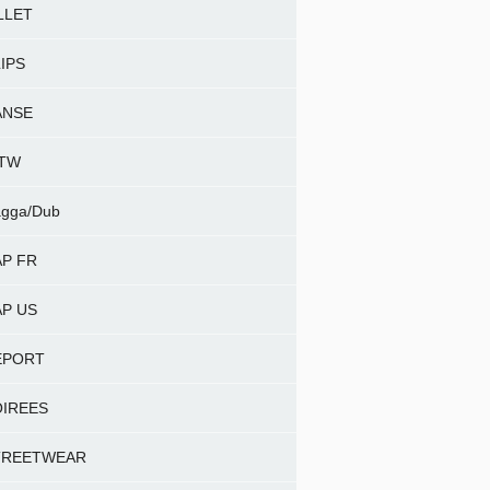
LLET
IPS
ANSE
NTW
gga/Dub
P FR
P US
EPORT
OIREES
TREETWEAR