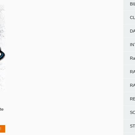
BI
CL
D
I
Ra
RA
RA
R
te
S
S
E