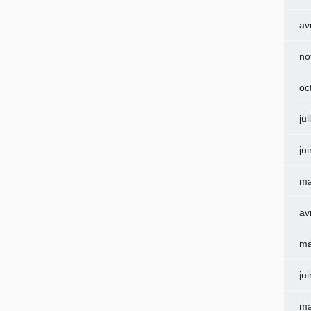
av
no
oc
jui
ju
ma
av
ma
ju
ma