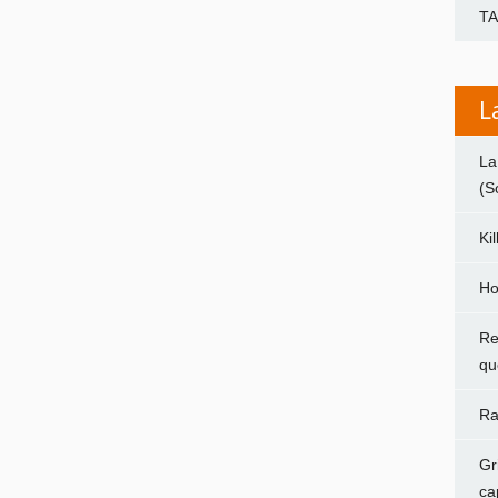
T
L
La
(S
Ki
Ho
Re
qu
Ra
Gr
ca