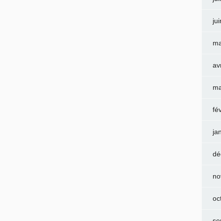
ju
ma
av
ma
fé
ja
dé
no
oc
se