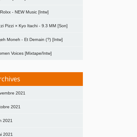
 Rolxx - NEW Music [Intw]
zzi Pizzi × Kyo Itachi - 9.3 MM [Son]
geh Moneh - Et Demain (?) [Intw]
men Voices [Mixtape/Intw]
rchives
vembre 2021
tobre 2021
in 2021
i 2021