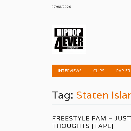
07/08/2026
Main menu
Skip
INTERVIEWS
CLIPS
RAP FR
to
content
Tag:
Staten Isla
FREESTYLE FAM – JUS
THOUGHTS [TAPE]