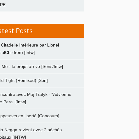
APE
atest Posts
 Citadelle Intérieure par Lionel
oulChildren) [Intw]
ll Me - le projet arrive [Sons/Intw]
ld Tight (Remixed) [Son]
ncontre avec Maj Trafyk - "Advienne
e Pera" [Intw]
ppeuses en liberté [Concours]
io Negga revient avec 7 péchés
pitaux [INTW]