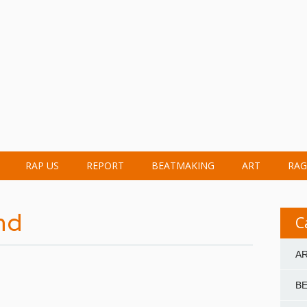
RAP US
REPORT
BEATMAKING
ART
RAG
nd
C
A
T
B