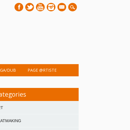
mail
GA/DUB
PAGE @RTISTE
ategories
RT
EATMAKING