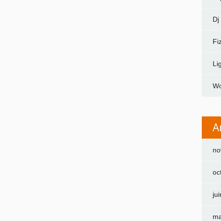
Dj
Fi
Li
Wo
A
no
oc
ju
ma