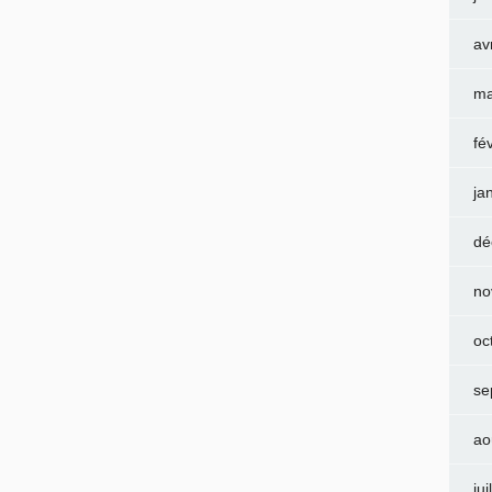
av
ma
fé
ja
dé
no
oc
se
ao
jui