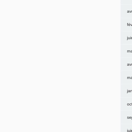
av
fé
ju
ma
av
ma
ja
oc
se
ju