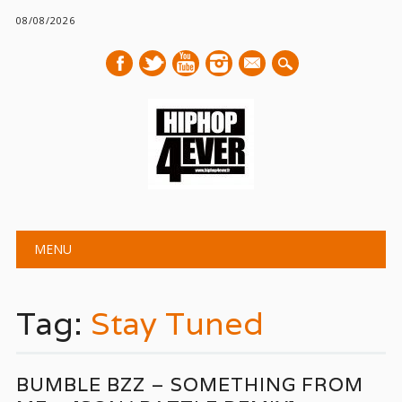
08/08/2026
mail
Main menu
Skip
MENU
to
content
Tag:
Stay Tuned
BUMBLE BZZ – SOMETHING FROM