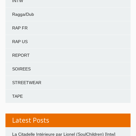
INTW
Ragga/Dub
RAP FR
RAP US
REPORT
SOIREES
STREETWEAR
TAPE
Latest Posts
La Citadelle Intérieure par Lionel (SoulChildren) [Intw]