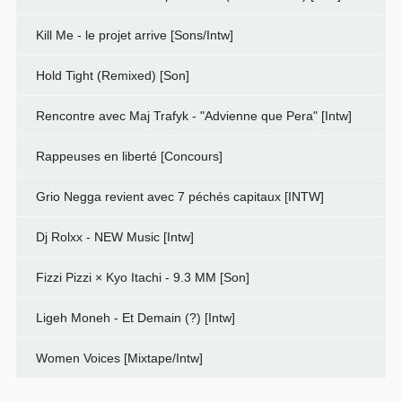
Kill Me - le projet arrive [Sons/Intw]
Hold Tight (Remixed) [Son]
Rencontre avec Maj Trafyk - "Advienne que Pera" [Intw]
Rappeuses en liberté [Concours]
Grio Negga revient avec 7 péchés capitaux [INTW]
Dj Rolxx - NEW Music [Intw]
Fizzi Pizzi × Kyo Itachi - 9.3 MM [Son]
Ligeh Moneh - Et Demain (?) [Intw]
Women Voices [Mixtape/Intw]