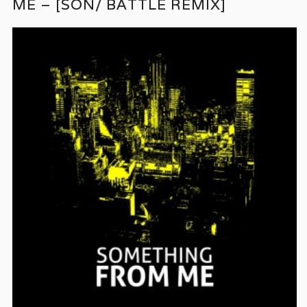
ME – [SON/ BATTLE REMIX]