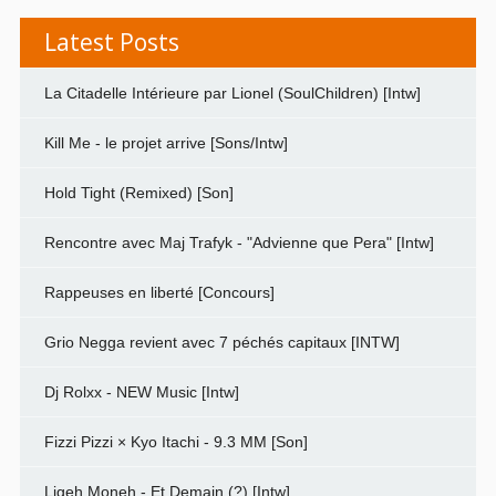
Latest Posts
La Citadelle Intérieure par Lionel (SoulChildren) [Intw]
Kill Me - le projet arrive [Sons/Intw]
Hold Tight (Remixed) [Son]
Rencontre avec Maj Trafyk - "Advienne que Pera" [Intw]
Rappeuses en liberté [Concours]
Grio Negga revient avec 7 péchés capitaux [INTW]
Dj Rolxx - NEW Music [Intw]
Fizzi Pizzi × Kyo Itachi - 9.3 MM [Son]
Ligeh Moneh - Et Demain (?) [Intw]