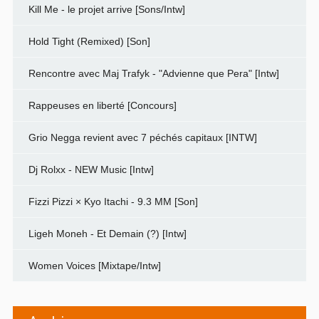
Kill Me - le projet arrive [Sons/Intw]
Hold Tight (Remixed) [Son]
Rencontre avec Maj Trafyk - "Advienne que Pera" [Intw]
Rappeuses en liberté [Concours]
Grio Negga revient avec 7 péchés capitaux [INTW]
Dj Rolxx - NEW Music [Intw]
Fizzi Pizzi × Kyo Itachi - 9.3 MM [Son]
Ligeh Moneh - Et Demain (?) [Intw]
Women Voices [Mixtape/Intw]