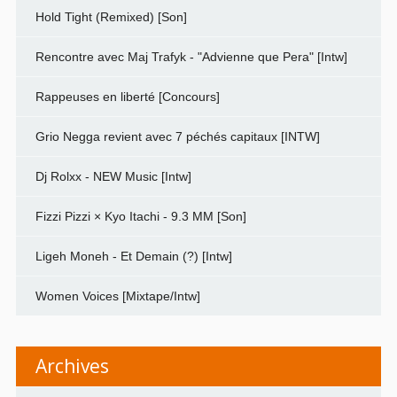
Hold Tight (Remixed) [Son]
Rencontre avec Maj Trafyk - "Advienne que Pera" [Intw]
Rappeuses en liberté [Concours]
Grio Negga revient avec 7 péchés capitaux [INTW]
Dj Rolxx - NEW Music [Intw]
Fizzi Pizzi × Kyo Itachi - 9.3 MM [Son]
Ligeh Moneh - Et Demain (?) [Intw]
Women Voices [Mixtape/Intw]
Archives