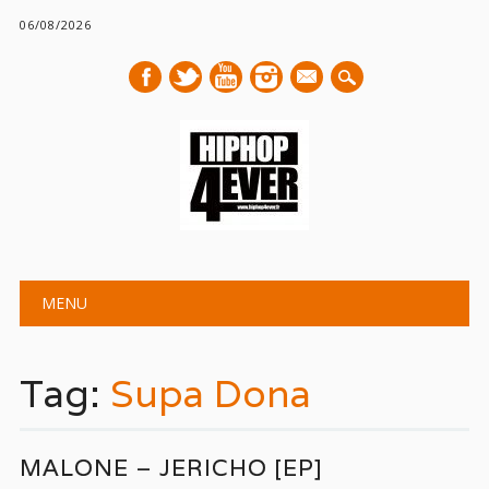
06/08/2026
mail
Main menu
Skip
MENU
to
content
Tag:
Supa Dona
MALONE – JERICHO [EP]