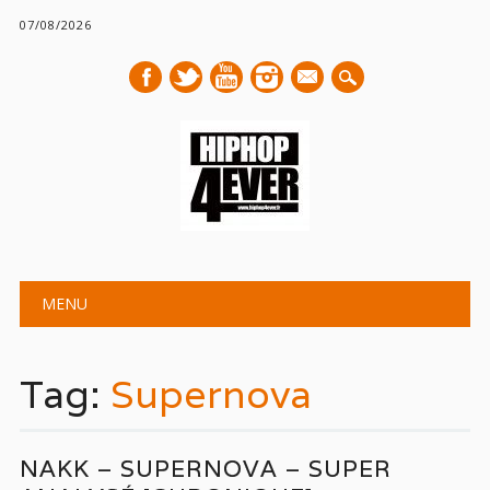
07/08/2026
mail
Main menu
Skip
MENU
to
content
Tag:
Supernova
NAKK – SUPERNOVA – SUPER