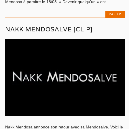
Mendosa à paraitre le 18/03. « Devenir quelqu’un » est...
RAP FR
NAKK MENDOSALVE [CLIP]
Nakk Mendosa annonce son retour avec sa Mendosalve. Voici le