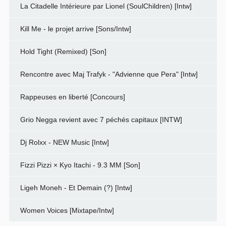
La Citadelle Intérieure par Lionel (SoulChildren) [Intw]
Kill Me - le projet arrive [Sons/Intw]
Hold Tight (Remixed) [Son]
Rencontre avec Maj Trafyk - "Advienne que Pera" [Intw]
Rappeuses en liberté [Concours]
Grio Negga revient avec 7 péchés capitaux [INTW]
Dj Rolxx - NEW Music [Intw]
Fizzi Pizzi × Kyo Itachi - 9.3 MM [Son]
Ligeh Moneh - Et Demain (?) [Intw]
Women Voices [Mixtape/Intw]