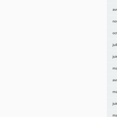
av
no
oc
jui
ju
ma
av
ma
ju
ma