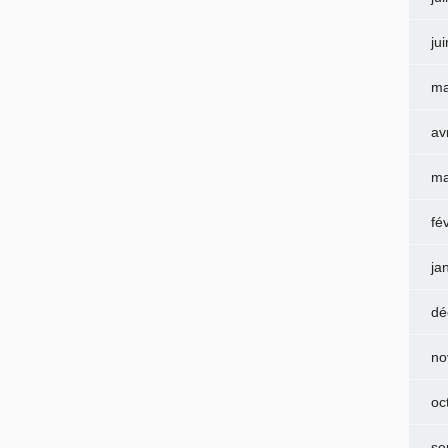
ju
ma
av
ma
fé
ja
dé
no
oc
se