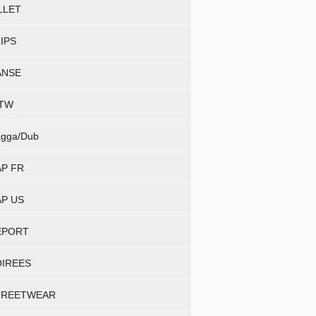
LLET
IPS
ANSE
NTW
gga/Dub
P FR
P US
EPORT
OIREES
TREETWEAR