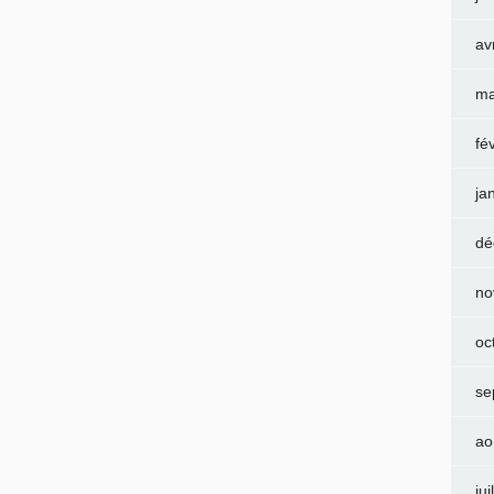
av
ma
fé
ja
dé
no
oc
se
ao
jui