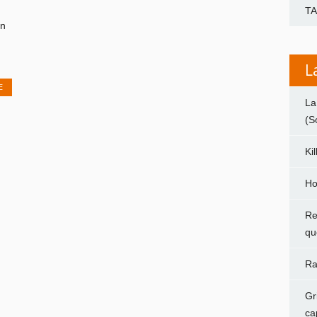
T
en
L
E
La
(S
Ki
Ho
Re
qu
Ra
Gr
ca