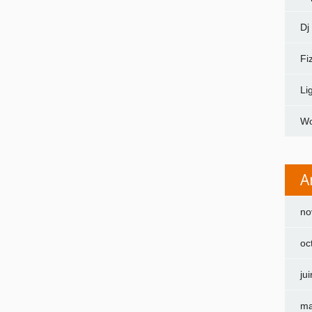
Dj
Fi
Li
Wo
A
no
oc
ju
ma