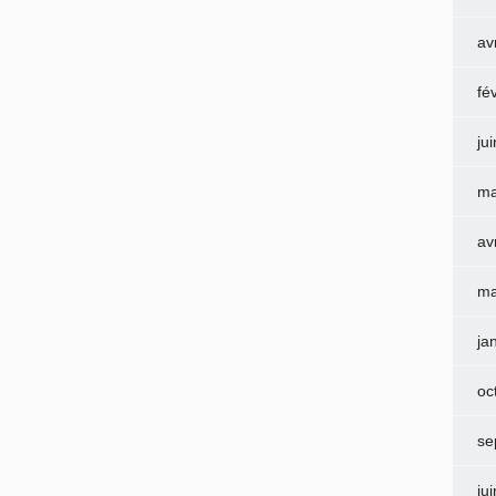
av
fé
ju
ma
av
ma
ja
oc
se
ju