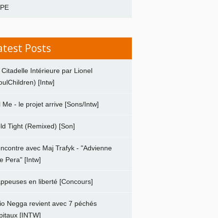
APE
atest Posts
 Citadelle Intérieure par Lionel
oulChildren) [Intw]
ll Me - le projet arrive [Sons/Intw]
ld Tight (Remixed) [Son]
ncontre avec Maj Trafyk - "Advienne
e Pera" [Intw]
ppeuses en liberté [Concours]
io Negga revient avec 7 péchés
pitaux [INTW]