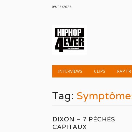
09/08/2026
Main menu
Skip
INTERVIEWS
CLIPS
RAP FR
to
content
Tag:
Symptômes
DIXON – 7 PÉCHÉS
CAPITAUX