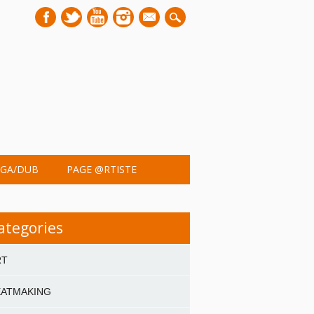
mail
GA/DUB
PAGE @RTISTE
ategories
RT
EATMAKING