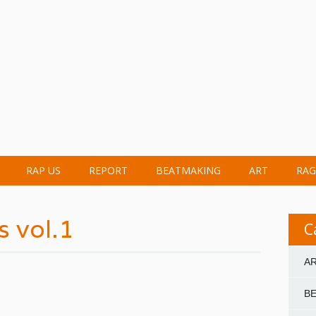
RAP US
REPORT
BEATMAKING
ART
RAG
 vol.1
C
A
B