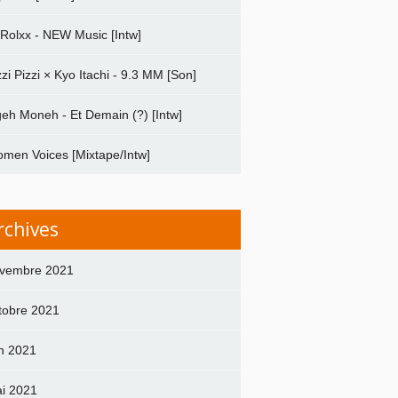
 Rolxx - NEW Music [Intw]
zzi Pizzi × Kyo Itachi - 9.3 MM [Son]
geh Moneh - Et Demain (?) [Intw]
men Voices [Mixtape/Intw]
rchives
vembre 2021
tobre 2021
in 2021
i 2021