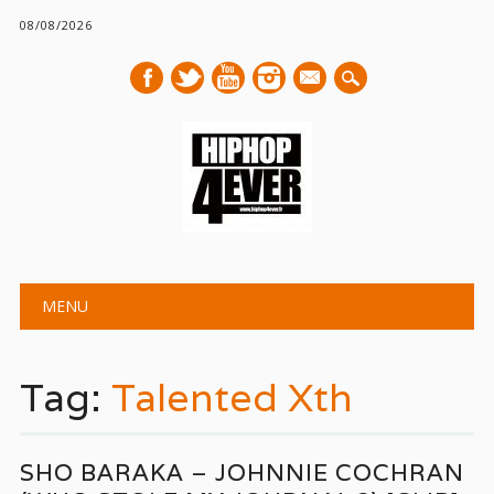
08/08/2026
mail
Main menu
Skip
MENU
to
content
Tag:
Talented Xth
SHO BARAKA – JOHNNIE COCHRAN