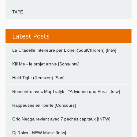
TAPE
Latest Posts
La Citadelle Intérieure par Lionel (SoulChildren) [Intw]
Kill Me - le projet arrive [Sons/Intw]
Hold Tight (Remixed) [Son]
Rencontre avec Maj Trafyk - "Advienne que Pera" [Intw]
Rappeuses en liberté [Concours]
Grio Negga revient avec 7 péchés capitaux [INTW]
Dj Rolxx - NEW Music [Intw]