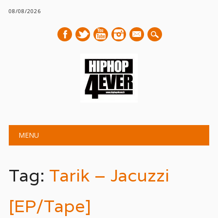
08/08/2026
mail
Main menu
Skip
MENU
to
content
Tag:
Tarik – Jacuzzi
[EP/Tape]