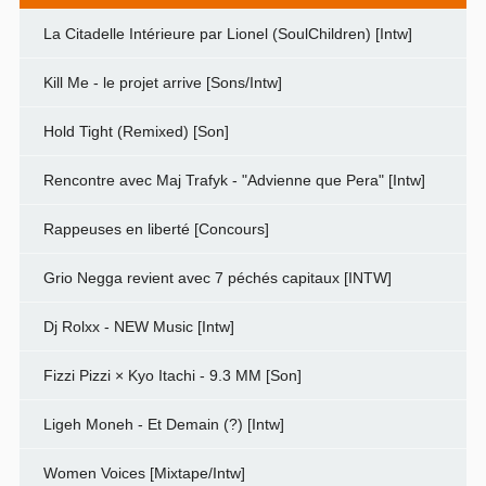
La Citadelle Intérieure par Lionel (SoulChildren) [Intw]
Kill Me - le projet arrive [Sons/Intw]
Hold Tight (Remixed) [Son]
Rencontre avec Maj Trafyk - "Advienne que Pera" [Intw]
Rappeuses en liberté [Concours]
Grio Negga revient avec 7 péchés capitaux [INTW]
Dj Rolxx - NEW Music [Intw]
Fizzi Pizzi × Kyo Itachi - 9.3 MM [Son]
Ligeh Moneh - Et Demain (?) [Intw]
Women Voices [Mixtape/Intw]