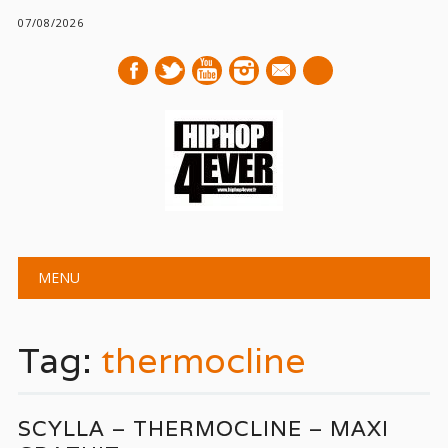
07/08/2026
mail
Main menu
Skip
MENU
to
content
Tag:
thermocline
SCYLLA – THERMOCLINE – MAXI