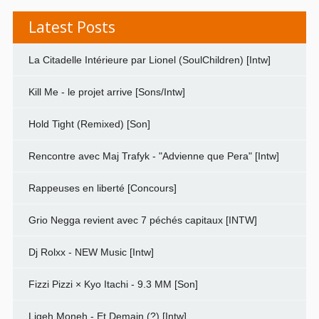
Latest Posts
La Citadelle Intérieure par Lionel (SoulChildren) [Intw]
Kill Me - le projet arrive [Sons/Intw]
Hold Tight (Remixed) [Son]
Rencontre avec Maj Trafyk - "Advienne que Pera" [Intw]
Rappeuses en liberté [Concours]
Grio Negga revient avec 7 péchés capitaux [INTW]
Dj Rolxx - NEW Music [Intw]
Fizzi Pizzi × Kyo Itachi - 9.3 MM [Son]
Ligeh Moneh - Et Demain (?) [Intw]