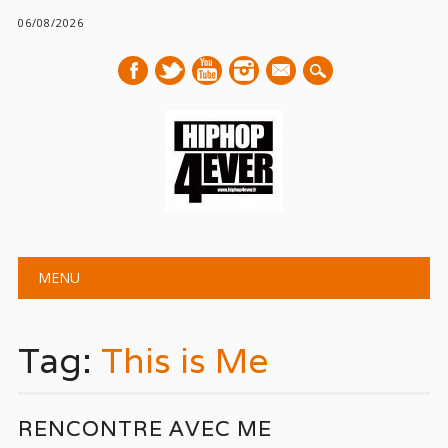
06/08/2026
mail
Main menu
Skip
MENU
to
content
Tag:
This is Me
RENCONTRE AVEC ME