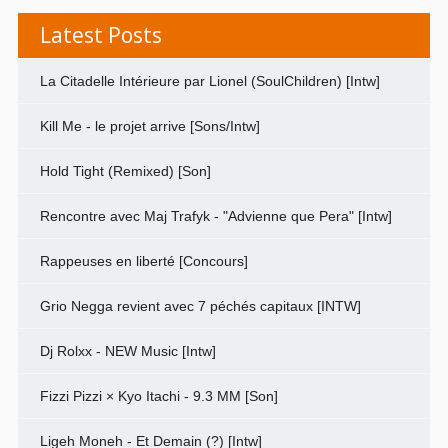
Latest Posts
La Citadelle Intérieure par Lionel (SoulChildren) [Intw]
Kill Me - le projet arrive [Sons/Intw]
Hold Tight (Remixed) [Son]
Rencontre avec Maj Trafyk - "Advienne que Pera" [Intw]
Rappeuses en liberté [Concours]
Grio Negga revient avec 7 péchés capitaux [INTW]
Dj Rolxx - NEW Music [Intw]
Fizzi Pizzi × Kyo Itachi - 9.3 MM [Son]
Ligeh Moneh - Et Demain (?) [Intw]