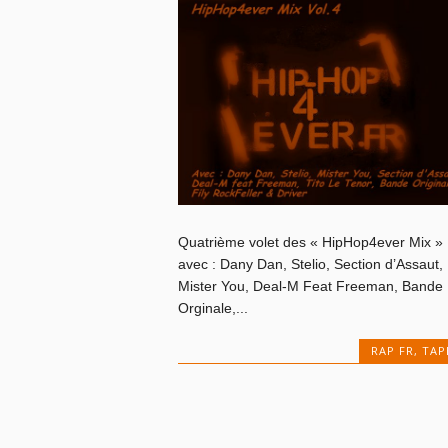
Quatrième volet des « HipHop4ever Mix »
avec : Dany Dan, Stelio, Section d’Assaut,
Mister You, Deal-M Feat Freeman, Bande
Orginale,...
RAP FR
,
TAP