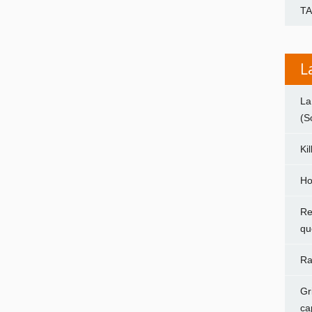
T
L
La
(S
Ki
Ho
Re
qu
Ra
Gr
ca