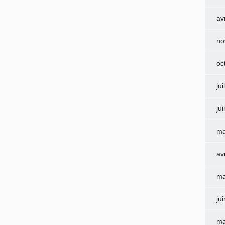
av
no
oc
jui
ju
ma
av
ma
ju
ma