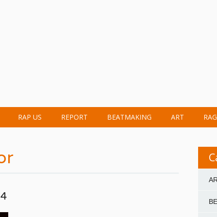
RAP US
REPORT
BEATMAKING
ART
RAG
or
C
A
.4
B