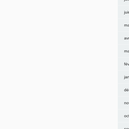
ju
ma
av
ma
fé
ja
dé
no
oc
se