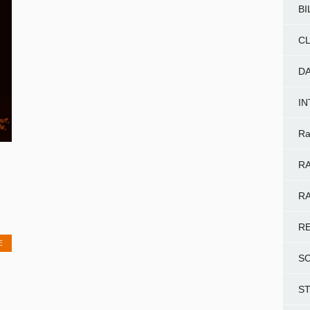
BI
CL
D
I
Ra
RA
RA
R
E
S
S