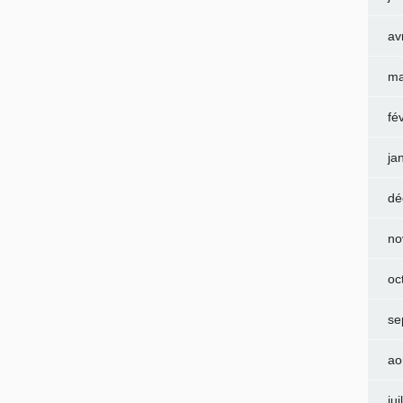
av
ma
fé
ja
dé
no
oc
se
ao
jui