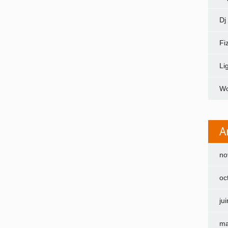
Dj
Fi
Li
Wo
A
no
oc
ju
ma