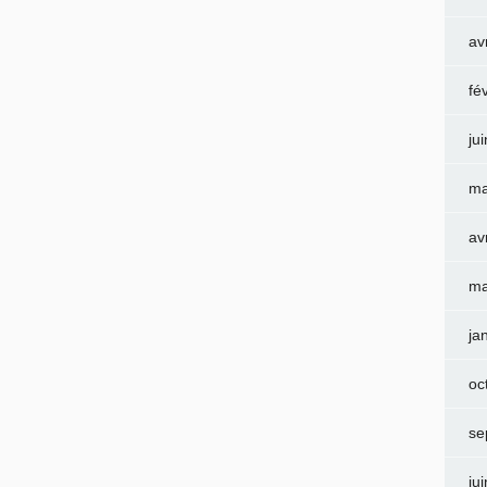
av
fé
ju
ma
av
ma
ja
oc
se
ju