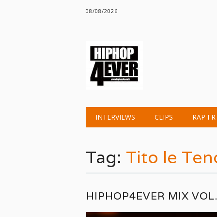
08/08/2026
Main menu
Skip
INTERVIEWS
CLIPS
RAP FR
to
content
Tag:
Tito le Ten
HIPHOP4EVER MIX VOL