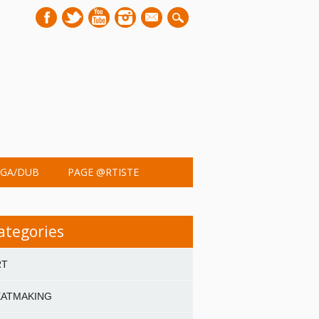
mail
GA/DUB
PAGE @RTISTE
ategories
RT
EATMAKING