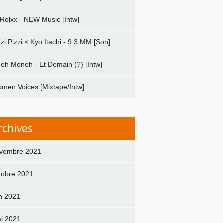
 Rolxx - NEW Music [Intw]
zzi Pizzi × Kyo Itachi - 9.3 MM [Son]
geh Moneh - Et Demain (?) [Intw]
men Voices [Mixtape/Intw]
rchives
vembre 2021
tobre 2021
in 2021
i 2021