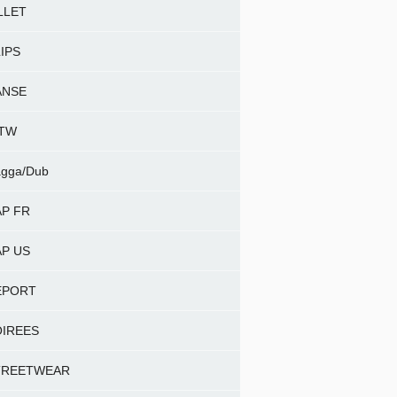
LLET
IPS
ANSE
NTW
gga/Dub
P FR
P US
EPORT
OIREES
TREETWEAR