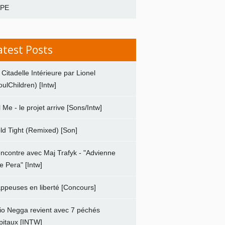
APE
atest Posts
 Citadelle Intérieure par Lionel
oulChildren) [Intw]
ll Me - le projet arrive [Sons/Intw]
ld Tight (Remixed) [Son]
ncontre avec Maj Trafyk - "Advienne
e Pera" [Intw]
ppeuses en liberté [Concours]
io Negga revient avec 7 péchés
pitaux [INTW]