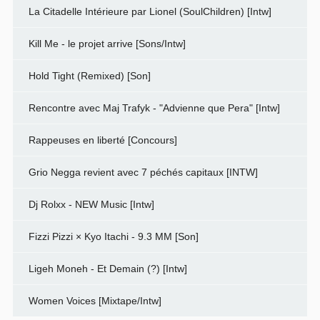
La Citadelle Intérieure par Lionel (SoulChildren) [Intw]
Kill Me - le projet arrive [Sons/Intw]
Hold Tight (Remixed) [Son]
Rencontre avec Maj Trafyk - "Advienne que Pera" [Intw]
Rappeuses en liberté [Concours]
Grio Negga revient avec 7 péchés capitaux [INTW]
Dj Rolxx - NEW Music [Intw]
Fizzi Pizzi × Kyo Itachi - 9.3 MM [Son]
Ligeh Moneh - Et Demain (?) [Intw]
Women Voices [Mixtape/Intw]