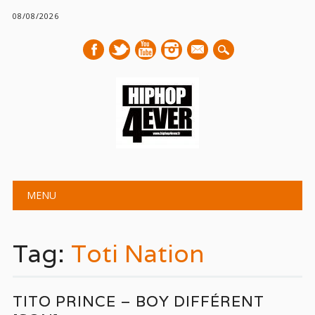
08/08/2026
mail
Main menu
Skip
MENU
to
content
Tag:
Toti Nation
TITO PRINCE – BOY DIFFÉRENT