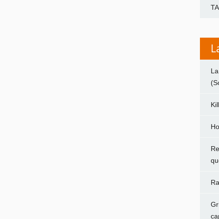
T
L
La
(S
Ki
Ho
Re
qu
Ra
Gr
ca