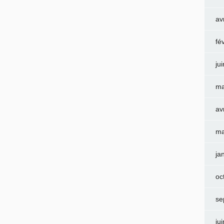
av
fé
ju
ma
av
ma
ja
oc
se
ju