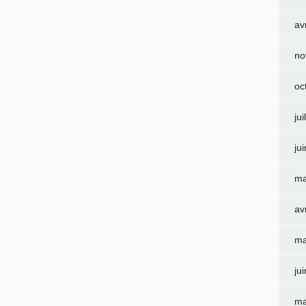
av
no
oc
jui
ju
ma
av
ma
ju
ma