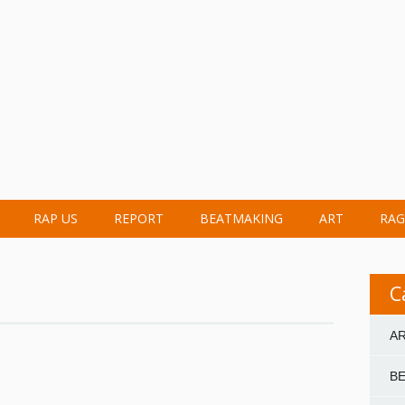
RAP US
REPORT
BEATMAKING
ART
RAG
C
A
B