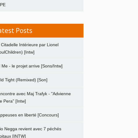
APE
atest Posts
 Citadelle Intérieure par Lionel
oulChildren) [Intw]
ll Me - le projet arrive [Sons/Intw]
ld Tight (Remixed) [Son]
ncontre avec Maj Trafyk - "Advienne
e Pera" [Intw]
ppeuses en liberté [Concours]
io Negga revient avec 7 péchés
pitaux [INTW]