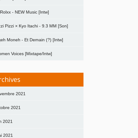
 Rolxx - NEW Music [Intw]
zzi Pizzi × Kyo Itachi - 9.3 MM [Son]
geh Moneh - Et Demain (?) [Intw]
men Voices [Mixtape/Intw]
rchives
vembre 2021
tobre 2021
in 2021
i 2021