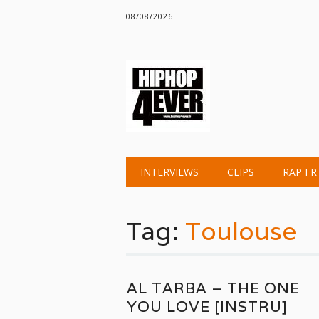
08/08/2026
Main menu
Skip
INTERVIEWS
CLIPS
RAP FR
to
content
Tag:
Toulouse
AL TARBA – THE ONE
YOU LOVE [INSTRU]