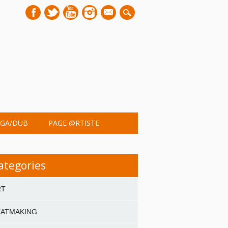
mail
GA/DUB
PAGE @RTISTE
ategories
RT
EATMAKING