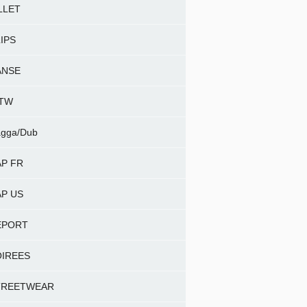
LLET
IPS
ANSE
NTW
gga/Dub
P FR
P US
EPORT
OIREES
TREETWEAR