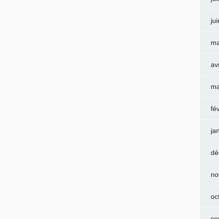
ju
ma
av
ma
fé
ja
dé
no
oc
se