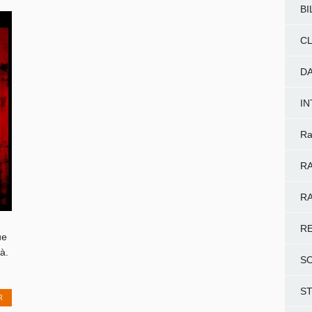
BI
CL
D
I
Ra
RA
RA
R
ue
à.
S
S
R