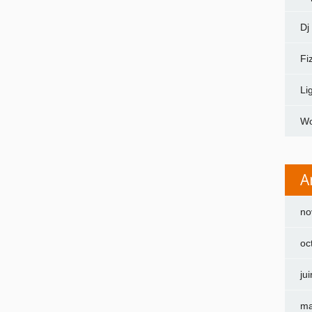
Dj
Fi
Li
Wo
A
no
oc
ju
ma