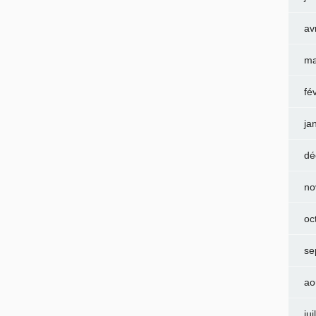
av
ma
fé
ja
dé
no
oc
se
ao
jui