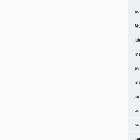
av
fé
ju
ma
av
ma
ja
oc
se
ju