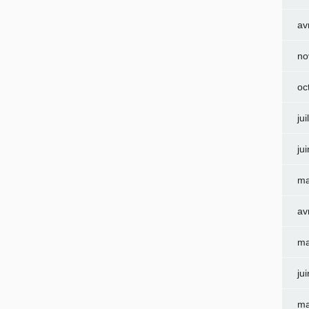
av
no
oc
jui
ju
ma
av
ma
ju
ma