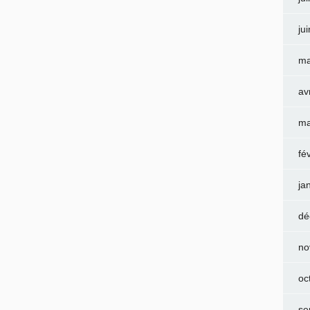
ju
ma
av
ma
fé
ja
dé
no
oc
se