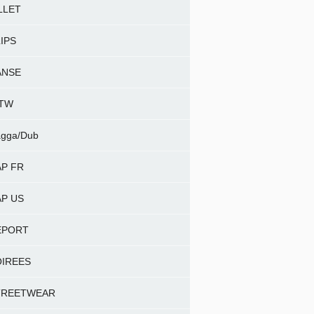
LLET
IPS
ANSE
NTW
gga/Dub
P FR
P US
EPORT
OIREES
TREETWEAR