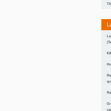
T
L
La
(S
Ki
Ho
Re
qu
Ra
Gr
ca