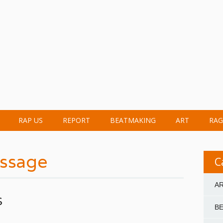
RAP US
REPORT
BEATMAKING
ART
RAG
assage
C
A
S
B