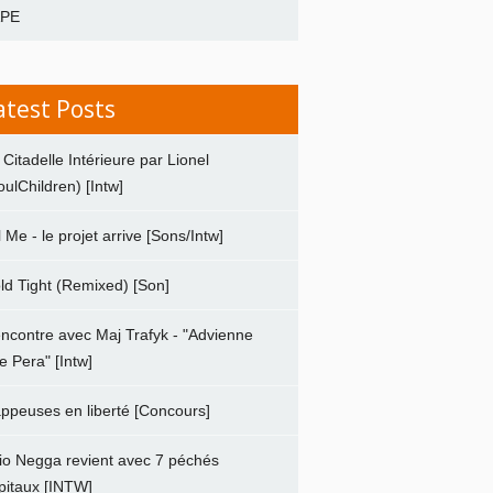
APE
atest Posts
 Citadelle Intérieure par Lionel
oulChildren) [Intw]
ll Me - le projet arrive [Sons/Intw]
ld Tight (Remixed) [Son]
ncontre avec Maj Trafyk - "Advienne
e Pera" [Intw]
ppeuses en liberté [Concours]
io Negga revient avec 7 péchés
pitaux [INTW]