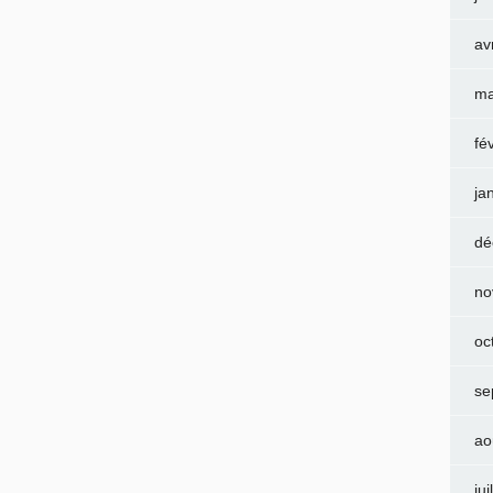
av
ma
fé
ja
dé
no
oc
se
ao
jui