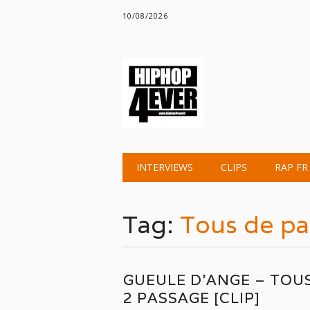
10/08/2026
Main menu
Skip
INTERVIEWS
CLIPS
RAP FR
to
content
Tag:
Tous de p
GUEULE D’ANGE – TOU
2 PASSAGE [CLIP]