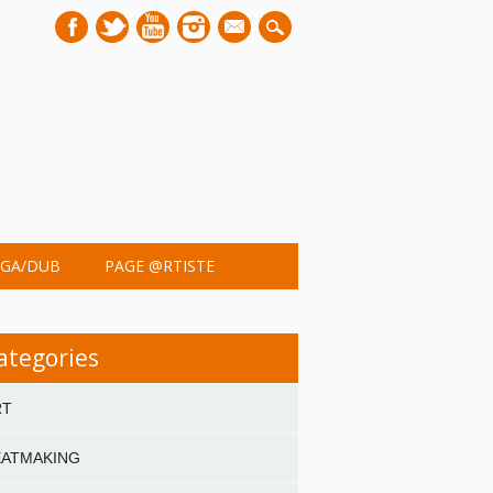
mail
GA/DUB
PAGE @RTISTE
ategories
RT
EATMAKING