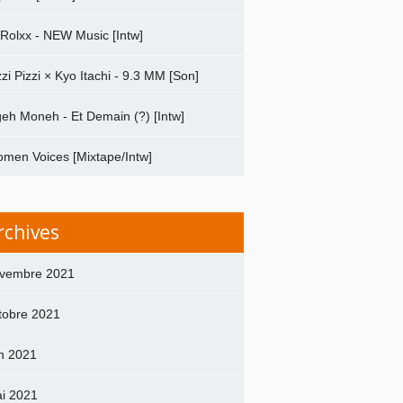
 Rolxx - NEW Music [Intw]
zzi Pizzi × Kyo Itachi - 9.3 MM [Son]
geh Moneh - Et Demain (?) [Intw]
men Voices [Mixtape/Intw]
rchives
vembre 2021
tobre 2021
in 2021
i 2021