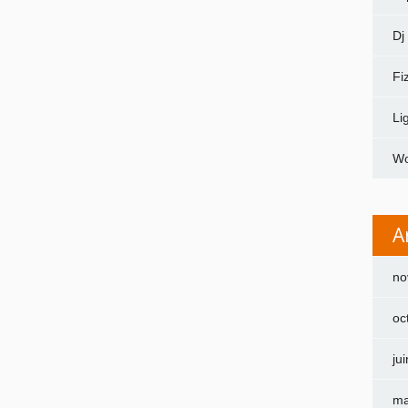
Dj
Fi
Li
Wo
A
no
oc
ju
ma