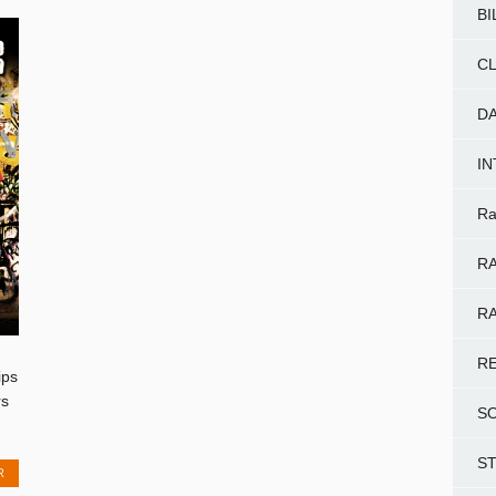
BI
CL
D
I
Ra
RA
RA
R
ips
rs
S
S
R