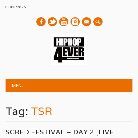
08/08/2026
mail
Main menu
Skip
MENU
to
content
Tag:
TSR
SCRED FESTIVAL – DAY 2 [LIVE