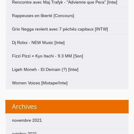
Rencontre avec Maj Trafyk - "Advienne que Pera" [Intw]
Rappeuses en liberté [Concours]
Grio Negga revient avec 7 péchés capitaux [INTW]
Dj Rolxx - NEW Music [Intw]
Fizzi Pizzi × Kyo Itachi - 9.3 MM [Son]
Ligeh Moneh - Et Demain (?) [Intw]
Women Voices [Mixtape/Intw]
Archives
novembre 2021
octobre 2021