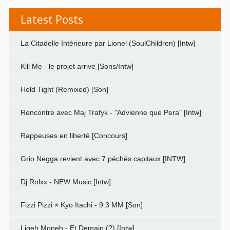
Latest Posts
La Citadelle Intérieure par Lionel (SoulChildren) [Intw]
Kill Me - le projet arrive [Sons/Intw]
Hold Tight (Remixed) [Son]
Rencontre avec Maj Trafyk - "Advienne que Pera" [Intw]
Rappeuses en liberté [Concours]
Grio Negga revient avec 7 péchés capitaux [INTW]
Dj Rolxx - NEW Music [Intw]
Fizzi Pizzi × Kyo Itachi - 9.3 MM [Son]
Ligeh Moneh - Et Demain (?) [Intw]