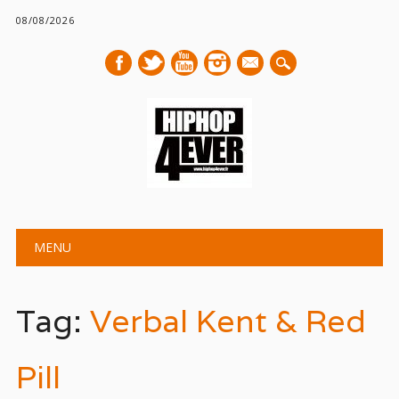
08/08/2026
mail
Main menu
Skip
MENU
to
content
Tag:
Verbal Kent & Red
Pill