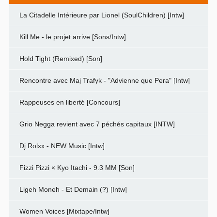
La Citadelle Intérieure par Lionel (SoulChildren) [Intw]
Kill Me - le projet arrive [Sons/Intw]
Hold Tight (Remixed) [Son]
Rencontre avec Maj Trafyk - "Advienne que Pera" [Intw]
Rappeuses en liberté [Concours]
Grio Negga revient avec 7 péchés capitaux [INTW]
Dj Rolxx - NEW Music [Intw]
Fizzi Pizzi × Kyo Itachi - 9.3 MM [Son]
Ligeh Moneh - Et Demain (?) [Intw]
Women Voices [Mixtape/Intw]