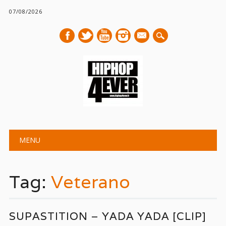
07/08/2026
mail
Main menu
Skip
MENU
to
content
Tag:
Veterano
SUPASTITION – YADA YADA [CLIP]