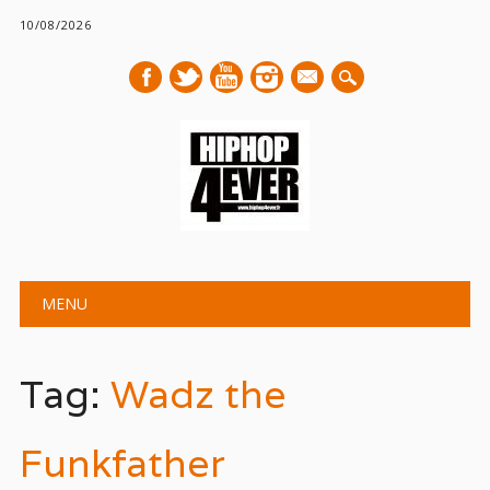
10/08/2026
mail
Main menu
Skip
MENU
to
content
Tag:
Wadz the
Funkfather