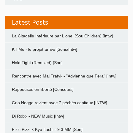
Latest Posts
La Citadelle Intérieure par Lionel (SoulChildren) [Intw]
Kill Me - le projet arrive [Sons/Intw]
Hold Tight (Remixed) [Son]
Rencontre avec Maj Trafyk - "Advienne que Pera" [Intw]
Rappeuses en liberté [Concours]
Grio Negga revient avec 7 péchés capitaux [INTW]
Dj Rolxx - NEW Music [Intw]
Fizzi Pizzi × Kyo Itachi - 9.3 MM [Son]