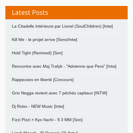
Latest Posts
La Citadelle Intérieure par Lionel (SoulChildren) [Intw]
Kill Me - le projet arrive [Sons/Intw]
Hold Tight (Remixed) [Son]
Rencontre avec Maj Trafyk - "Advienne que Pera" [Intw]
Rappeuses en liberté [Concours]
Grio Negga revient avec 7 péchés capitaux [INTW]
Dj Rolxx - NEW Music [Intw]
Fizzi Pizzi × Kyo Itachi - 9.3 MM [Son]
Ligeh Moneh - Et Demain (?) [Intw]