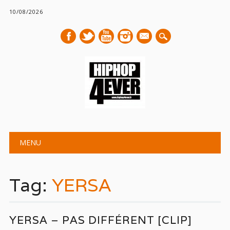
10/08/2026
mail
Main menu
Skip
MENU
to
content
Tag:
YERSA
YERSA – PAS DIFFÉRENT [CLIP]