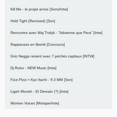
Kill Me - le projet arrive [Sons/Intw]
Hold Tight (Remixed) [Son]
Rencontre avec Maj Trafyk - "Advienne que Pera" [Intw]
Rappeuses en liberté [Concours]
Grio Negga revient avec 7 péchés capitaux [INTW]
Dj Rolxx - NEW Music [Intw]
Fizzi Pizzi × Kyo Itachi - 9.3 MM [Son]
Ligeh Moneh - Et Demain (?) [Intw]
Women Voices [Mixtape/Intw]