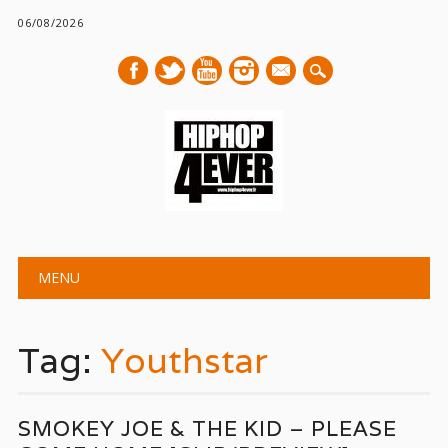
06/08/2026
mail
Main menu
Skip
MENU
to
content
Tag:
Youthstar
SMOKEY JOE & THE KID – PLEASE