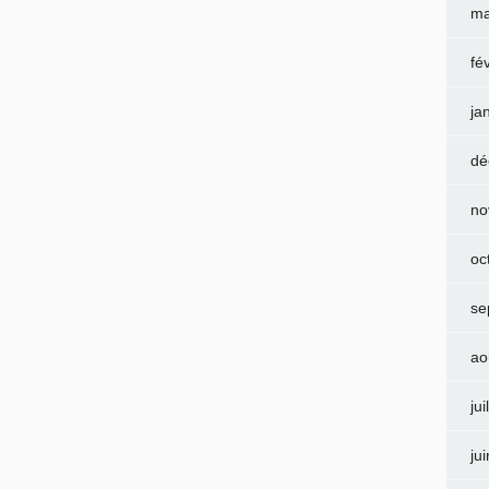
ma
fé
ja
dé
no
oc
se
ao
jui
ju