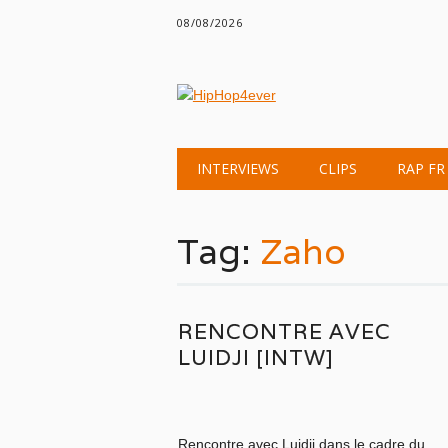
08/08/2026
Main menu
Skip
INTERVIEWS
CLIPS
RAP FR
to
content
Tag:
Zaho
RENCONTRE AVEC
LUIDJI [INTW]
Rencontre avec Luidji dans le cadre du