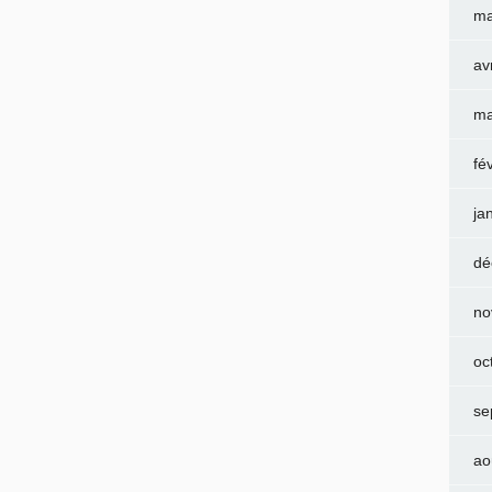
ma
av
ma
fé
ja
dé
no
oc
se
ao