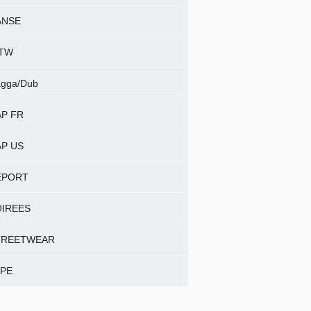
ANSE
NTW
gga/Dub
P FR
P US
EPORT
OIREES
TREETWEAR
APE