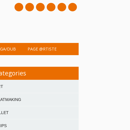
mail
GA/DUB
PAGE @RTISTE
ategories
RT
EATMAKING
LLET
IPS