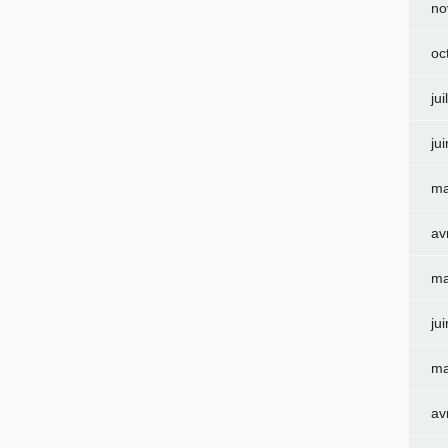
no
oc
jui
ju
ma
av
ma
ju
ma
av