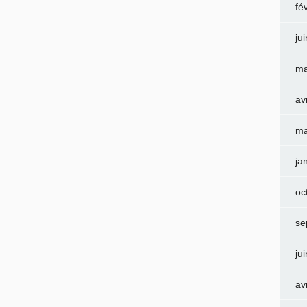
fé
ju
ma
av
ma
ja
oc
se
ju
av