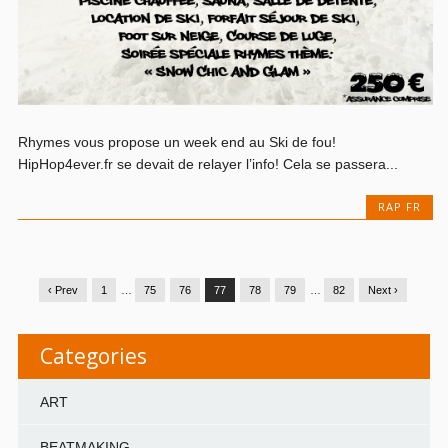
Rhymes vous propose un week end au Ski de fou!
HipHop4ever.fr se devait de relayer l’info! Cela se passera...
RAP FR
‹ Prev
1
…
75
76
77
78
79
…
82
Next ›
Categories
ART
BEATMAKING