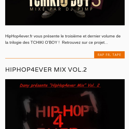
HipHop4ever.fr vous présente le troisième et dernier volume de
la trilogie des TCHIKI O’BOY ! Retrouvez sur ce projet...
RAP FR
,
TAPE
HIPHOP4EVER MIX VOL.2