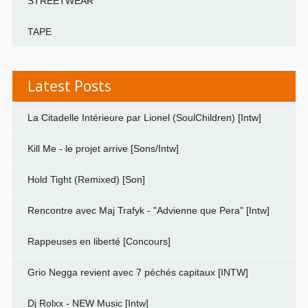
STREETWEAR
TAPE
Latest Posts
La Citadelle Intérieure par Lionel (SoulChildren) [Intw]
Kill Me - le projet arrive [Sons/Intw]
Hold Tight (Remixed) [Son]
Rencontre avec Maj Trafyk - "Advienne que Pera" [Intw]
Rappeuses en liberté [Concours]
Grio Negga revient avec 7 péchés capitaux [INTW]
Dj Rolxx - NEW Music [Intw]