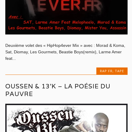
Deuxième volet des « HipHop4ever Mix » avec : Morad & Koma,
Sat, Diomay, Les Gourmets, Beastie Boys(remix), Larme Amer
feat...
RAP FR
,
TAPE
OUSSEN & 13’K – LA POÉSIE DU
PAUVRE