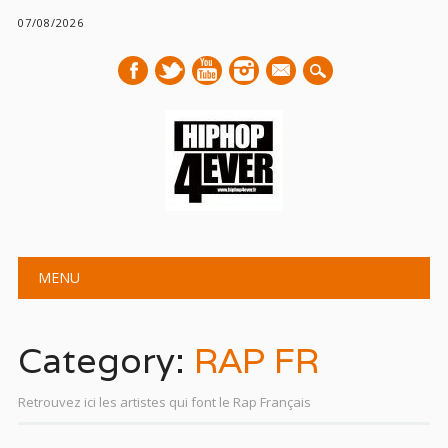
07/08/2026
mail
Main menu
Skip
MENU
to
content
Category:
RAP FR
Retrouvez ici les artistes qui font le Rap Français