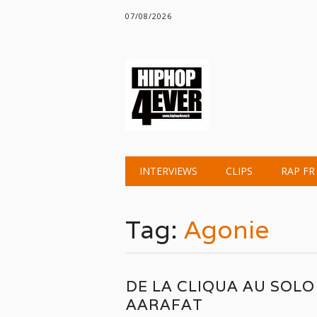
07/08/2026
Main menu
Skip
INTERVIEWS
CLIPS
RAP FR
to
content
Tag:
Agonie
DE LA CLIQUA AU SOLO 
AARAFAT