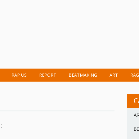
RAP US
REPORT
BEATMAKING
ART
RAG
C
A
:
B