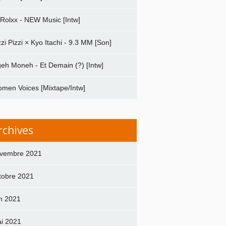
 Rolxx - NEW Music [Intw]
zzi Pizzi × Kyo Itachi - 9.3 MM [Son]
geh Moneh - Et Demain (?) [Intw]
men Voices [Mixtape/Intw]
rchives
vembre 2021
tobre 2021
in 2021
i 2021