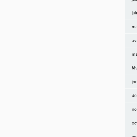
ju
ma
av
ma
fé
ja
dé
no
oc
se