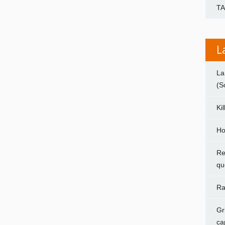
T
L
La
(S
Ki
Ho
Re
qu
Ra
Gr
ca