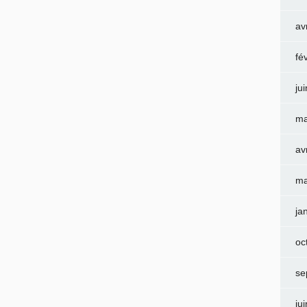
av
fé
ju
ma
av
ma
ja
oc
se
ju