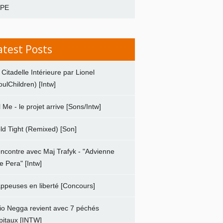
APE
atest Posts
 Citadelle Intérieure par Lionel
oulChildren) [Intw]
ll Me - le projet arrive [Sons/Intw]
ld Tight (Remixed) [Son]
ncontre avec Maj Trafyk - "Advienne
e Pera" [Intw]
ppeuses en liberté [Concours]
io Negga revient avec 7 péchés
pitaux [INTW]