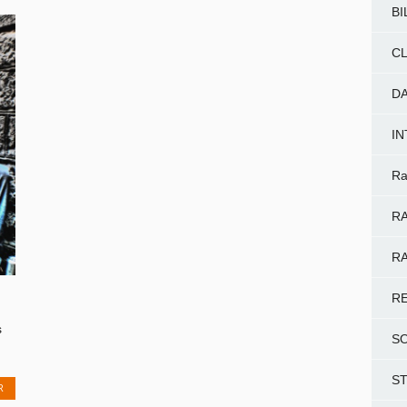
BI
CL
D
I
Ra
RA
RA
R
s
S
S
R