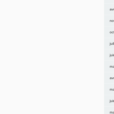
av
no
oc
jui
ju
ma
av
ma
ju
ma