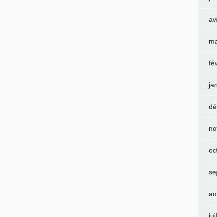
av
ma
fé
ja
dé
no
oc
se
ao
jui