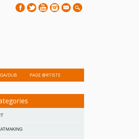
mail
GA/DUB
PAGE @RTISTE
ategories
RT
EATMAKING