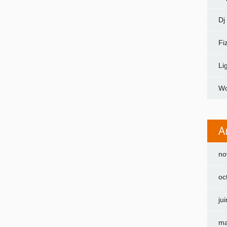
Dj
Fi
Li
Wo
A
no
oc
ju
ma