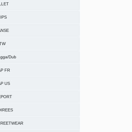
LLET
IPS
ANSE
NTW
gga/Dub
P FR
P US
EPORT
OIREES
TREETWEAR