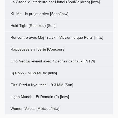
La Citadelle Intérieure par Lionel (SoulChildren) [Intw]
Kill Me - le projet arrive [Sons/Intw]
Hold Tight (Remixed) [Son]
Rencontre avec Maj Trafyk - "Advienne que Pera" [Intw]
Rappeuses en liberté [Concours]
Grio Negga revient avec 7 péchés capitaux [INTW]
Dj Rolxx - NEW Music [Intw]
Fizzi Pizzi × Kyo Itachi - 9.3 MM [Son]
Ligeh Moneh - Et Demain (?) [Intw]
Women Voices [Mixtape/Intw]