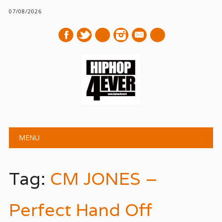
07/08/2026
mail
Main menu
Skip
MENU
to
content
Tag:
CM JONES –
Perfect Hand Off