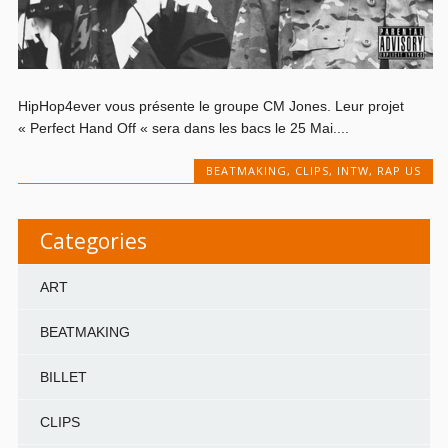
HipHop4ever vous présente le groupe CM Jones. Leur projet
« Perfect Hand Off « sera dans les bacs le 25 Mai....
BEATMAKING
,
CLIPS
,
INTW
,
RAP US
Categories
ART
BEATMAKING
BILLET
CLIPS