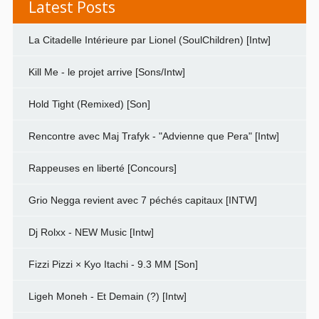
Latest Posts
La Citadelle Intérieure par Lionel (SoulChildren) [Intw]
Kill Me - le projet arrive [Sons/Intw]
Hold Tight (Remixed) [Son]
Rencontre avec Maj Trafyk - "Advienne que Pera" [Intw]
Rappeuses en liberté [Concours]
Grio Negga revient avec 7 péchés capitaux [INTW]
Dj Rolxx - NEW Music [Intw]
Fizzi Pizzi × Kyo Itachi - 9.3 MM [Son]
Ligeh Moneh - Et Demain (?) [Intw]