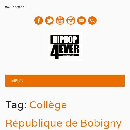
08/08/2026
mail
Main menu
Skip
MENU
to
content
Tag:
Collège
République de Bobigny