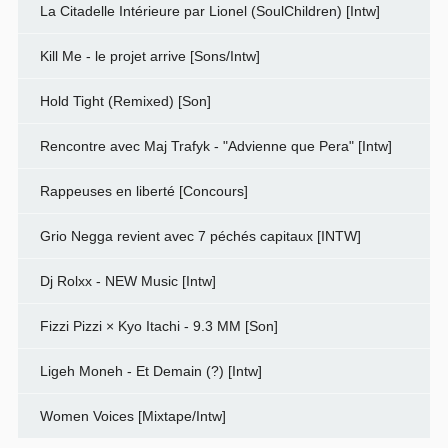
La Citadelle Intérieure par Lionel (SoulChildren) [Intw]
Kill Me - le projet arrive [Sons/Intw]
Hold Tight (Remixed) [Son]
Rencontre avec Maj Trafyk - "Advienne que Pera" [Intw]
Rappeuses en liberté [Concours]
Grio Negga revient avec 7 péchés capitaux [INTW]
Dj Rolxx - NEW Music [Intw]
Fizzi Pizzi × Kyo Itachi - 9.3 MM [Son]
Ligeh Moneh - Et Demain (?) [Intw]
Women Voices [Mixtape/Intw]