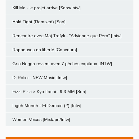
Kill Me - le projet arrive [Sons/Intw]
Hold Tight (Remixed) [Son]
Rencontre avec Maj Trafyk - "Advienne que Pera" [Intw]
Rappeuses en liberté [Concours]
Grio Negga revient avec 7 péchés capitaux [INTW]
Dj Rolxx - NEW Music [Intw]
Fizzi Pizzi × Kyo Itachi - 9.3 MM [Son]
Ligeh Moneh - Et Demain (?) [Intw]
Women Voices [Mixtape/Intw]