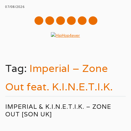
07/08/2026
mail
Main menu
Skip
to
Tag:
Imperial – Zone
content
Out feat. K.I.N.E.T.I.K.
IMPERIAL & K.I.N.E.T.I.K. – ZONE
OUT [SON UK]