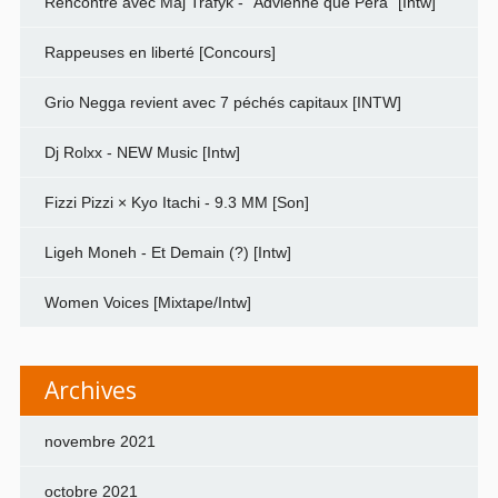
Rencontre avec Maj Trafyk - "Advienne que Pera" [Intw]
Rappeuses en liberté [Concours]
Grio Negga revient avec 7 péchés capitaux [INTW]
Dj Rolxx - NEW Music [Intw]
Fizzi Pizzi × Kyo Itachi - 9.3 MM [Son]
Ligeh Moneh - Et Demain (?) [Intw]
Women Voices [Mixtape/Intw]
Archives
novembre 2021
octobre 2021