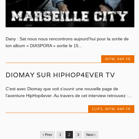
Dany : Sat nous nous rencontrons aujourd’hui pour la sortie de
ton album « DIASPORA » sortie le 15...
INTW
,
RAP FR
DIOMAY SUR HIPHOP4EVER TV
C’est avec Diomay que voit s’ouvrir une nouvelle page de
l’aventure HipHop4ever. Au travers de cet interview retrouvez :...
CLIPS
,
INTW
,
RAP FR
‹ Prev
1
2
3
Next ›