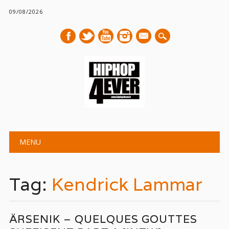
09/08/2026
mail
Main menu
Skip
MENU
to
content
Tag:
Kendrick Lammar
ÄRSENIK – QUELQUES GOUTTES