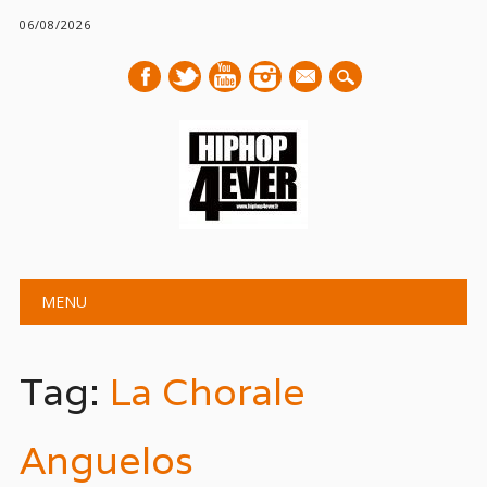
06/08/2026
mail
Main menu
Skip
MENU
to
content
Tag:
La Chorale
Anguelos