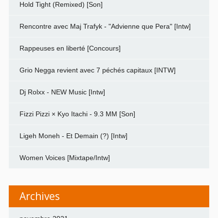
Hold Tight (Remixed) [Son]
Rencontre avec Maj Trafyk - "Advienne que Pera" [Intw]
Rappeuses en liberté [Concours]
Grio Negga revient avec 7 péchés capitaux [INTW]
Dj Rolxx - NEW Music [Intw]
Fizzi Pizzi × Kyo Itachi - 9.3 MM [Son]
Ligeh Moneh - Et Demain (?) [Intw]
Women Voices [Mixtape/Intw]
Archives