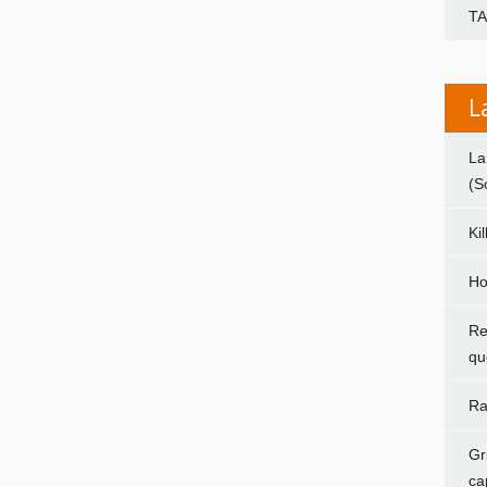
T
L
La
(S
Ki
Ho
Re
qu
Ra
Gr
ca