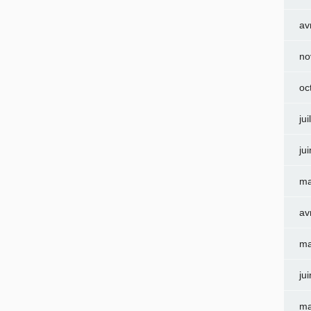
av
no
oc
jui
ju
ma
av
ma
ju
ma