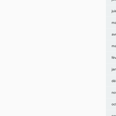
ju
ma
av
ma
fé
ja
dé
no
oc
se