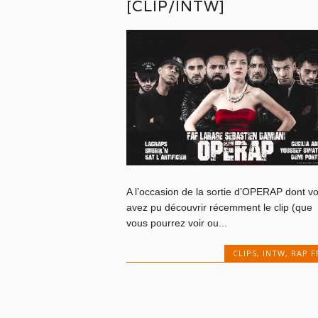
[CLIP/INTW]
A l’occasion de la sortie d’OPERAP dont v
avez pu découvrir récemment le clip (que
vous pourrez voir ou...
CLIPS
,
INTW
,
RAP F