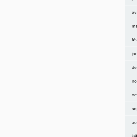
av
ma
fé
ja
dé
no
oc
se
ao
jui