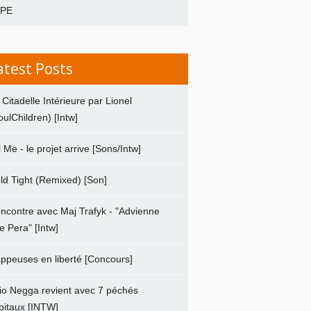
APE
atest Posts
 Citadelle Intérieure par Lionel
oulChildren) [Intw]
ll Me - le projet arrive [Sons/Intw]
ld Tight (Remixed) [Son]
ncontre avec Maj Trafyk - "Advienne
e Pera" [Intw]
ppeuses en liberté [Concours]
io Negga revient avec 7 péchés
pitaux [INTW]