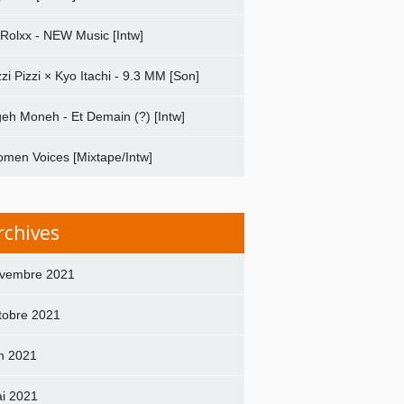
 Rolxx - NEW Music [Intw]
zzi Pizzi × Kyo Itachi - 9.3 MM [Son]
geh Moneh - Et Demain (?) [Intw]
men Voices [Mixtape/Intw]
rchives
vembre 2021
tobre 2021
in 2021
i 2021