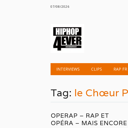
07/08/2026
Main menu
Skip
INTERVIEWS
CLIPS
RAP FR
to
content
Tag:
le Chœur 
OPERAP – RAP ET
OPÉRA – MAIS ENCORE