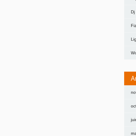
Dj
Fi
Li
Wo
A
no
oc
ju
ma