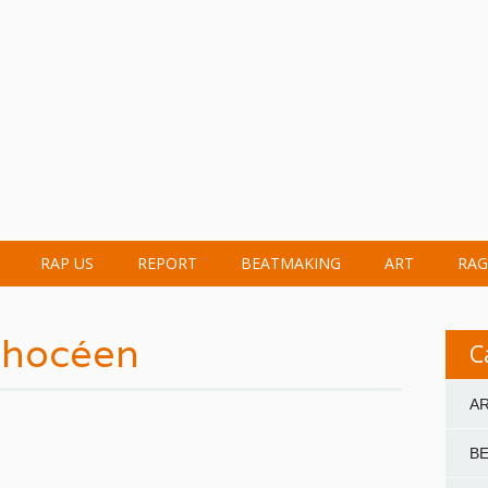
RAP US
REPORT
BEATMAKING
ART
RAG
Phocéen
C
A
B