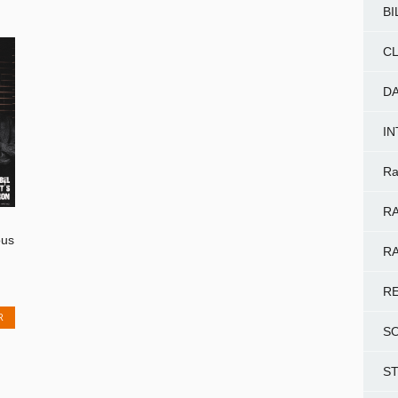
BI
CL
D
I
Ra
RA
ous
RA
R
R
S
S