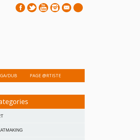
mail
GA/DUB
PAGE @RTISTE
ategories
RT
EATMAKING