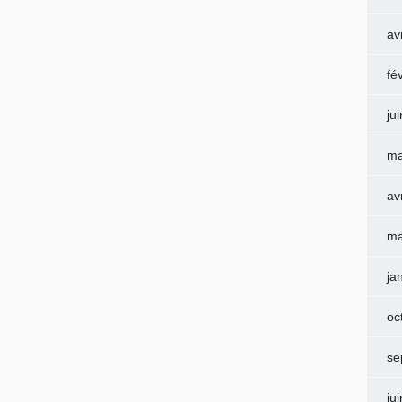
av
fé
ju
ma
av
ma
ja
oc
se
ju