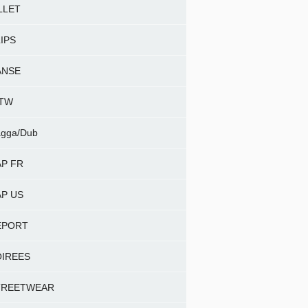
LLET
IPS
ANSE
NTW
gga/Dub
P FR
P US
EPORT
OIREES
TREETWEAR