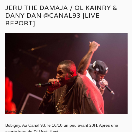
JERU THE DAMAJA / OL KAINRY &
DANY DAN @CANAL93 [LIVE
REPORT]
Bobigny, Au Canal 93, le 16/10 un peu avant 20H. Après une
courte intro de Dj Myst, il est...