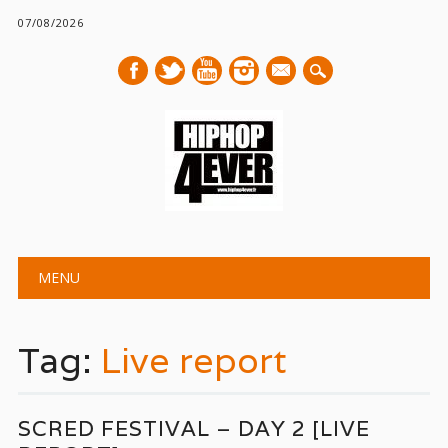
07/08/2026
mail
Main menu
Skip
MENU
to
content
Tag:
Live report
SCRED FESTIVAL – DAY 2 [LIVE