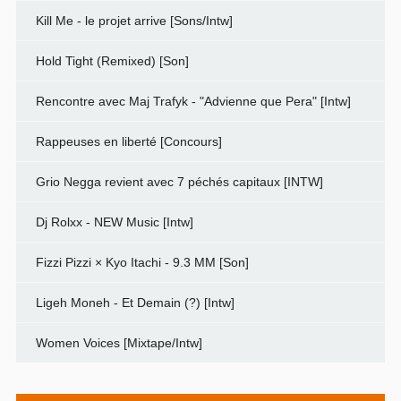
Kill Me - le projet arrive [Sons/Intw]
Hold Tight (Remixed) [Son]
Rencontre avec Maj Trafyk - "Advienne que Pera" [Intw]
Rappeuses en liberté [Concours]
Grio Negga revient avec 7 péchés capitaux [INTW]
Dj Rolxx - NEW Music [Intw]
Fizzi Pizzi × Kyo Itachi - 9.3 MM [Son]
Ligeh Moneh - Et Demain (?) [Intw]
Women Voices [Mixtape/Intw]