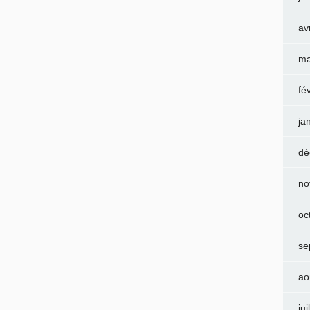
av
ma
fé
ja
dé
no
oc
se
ao
jui