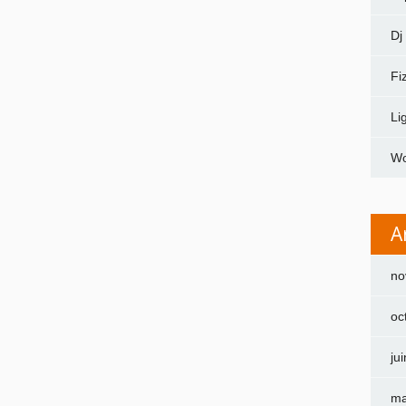
Dj
Fi
Li
Wo
A
no
oc
ju
ma