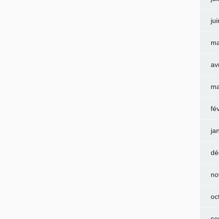
ju
ma
av
ma
fé
ja
dé
no
oc
se