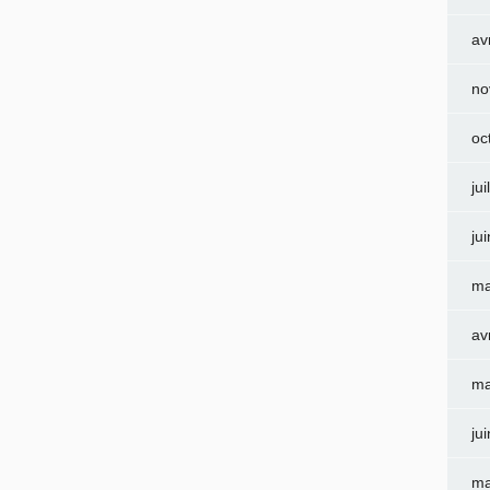
av
no
oc
jui
ju
ma
av
ma
ju
ma