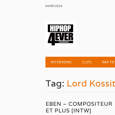
06/08/2026
Main menu
Skip
INTERVIEWS
CLIPS
RAP FR
to
content
Tag:
Lord Kossi
EBEN – COMPOSITEUR
ET PLUS [INTW]