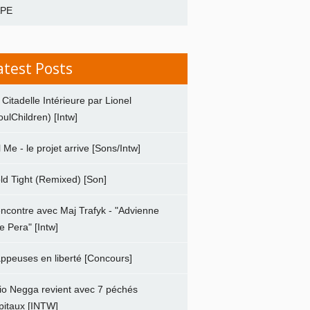
APE
atest Posts
 Citadelle Intérieure par Lionel
oulChildren) [Intw]
ll Me - le projet arrive [Sons/Intw]
ld Tight (Remixed) [Son]
ncontre avec Maj Trafyk - "Advienne
e Pera" [Intw]
ppeuses en liberté [Concours]
io Negga revient avec 7 péchés
pitaux [INTW]