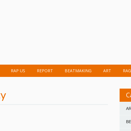
RAP US
REPORT
BEATMAKING
ART
RAG
ty
C
A
B