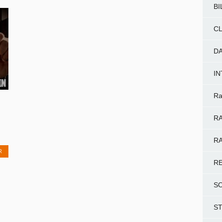
BI
CL
D
I
Ra
RA
RA
R
R
S
S