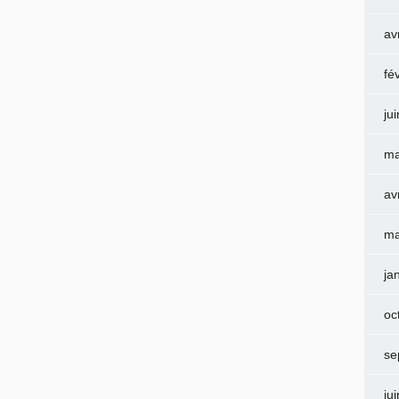
av
fé
ju
ma
av
ma
ja
oc
se
ju