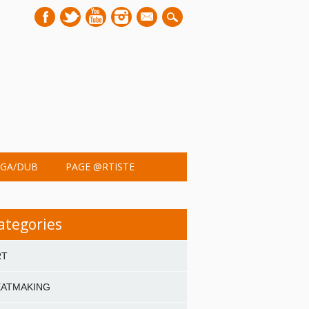
mail
GA/DUB
PAGE @RTISTE
ategories
RT
EATMAKING