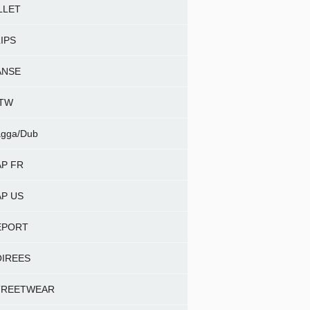
LLET
IPS
ANSE
NTW
gga/Dub
P FR
P US
EPORT
OIREES
TREETWEAR