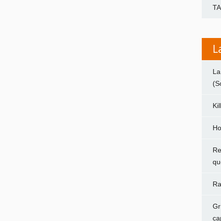
T
L
La
(S
Ki
Ho
Re
qu
Ra
Gr
ca