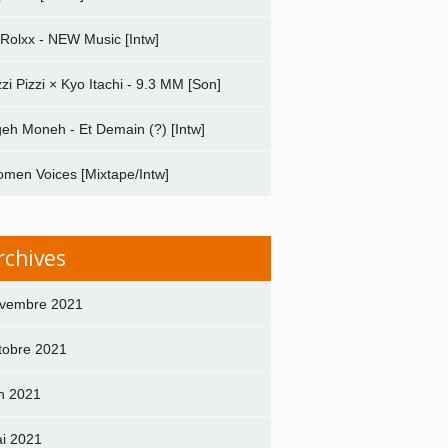
 Rolxx - NEW Music [Intw]
zzi Pizzi × Kyo Itachi - 9.3 MM [Son]
geh Moneh - Et Demain (?) [Intw]
men Voices [Mixtape/Intw]
rchives
vembre 2021
tobre 2021
in 2021
i 2021