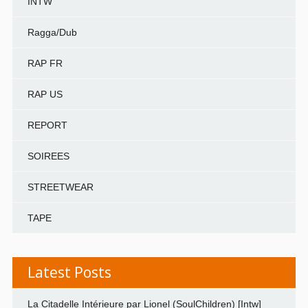
INTW
Ragga/Dub
RAP FR
RAP US
REPORT
SOIREES
STREETWEAR
TAPE
Latest Posts
La Citadelle Intérieure par Lionel (SoulChildren) [Intw]