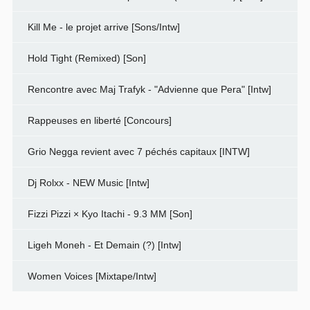
Kill Me - le projet arrive [Sons/Intw]
Hold Tight (Remixed) [Son]
Rencontre avec Maj Trafyk - "Advienne que Pera" [Intw]
Rappeuses en liberté [Concours]
Grio Negga revient avec 7 péchés capitaux [INTW]
Dj Rolxx - NEW Music [Intw]
Fizzi Pizzi × Kyo Itachi - 9.3 MM [Son]
Ligeh Moneh - Et Demain (?) [Intw]
Women Voices [Mixtape/Intw]