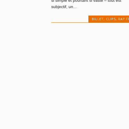
si simple et pourtant si vaste – tout est
subjectif, un...
BILLET
,
CLIPS
,
RAP F