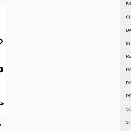
BI
CL
D
I
Ra
RA
RA
R
S
S
t