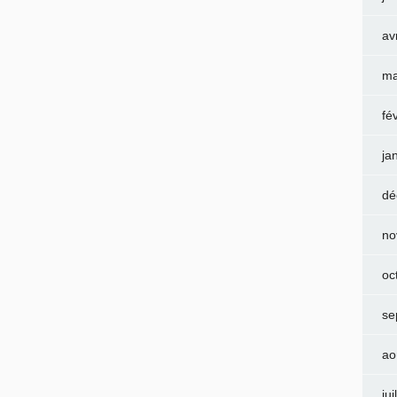
av
ma
fé
ja
dé
no
oc
se
ao
jui