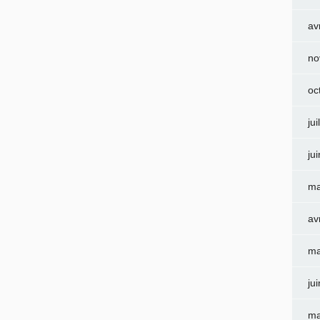
av
no
oc
jui
ju
ma
av
ma
ju
ma