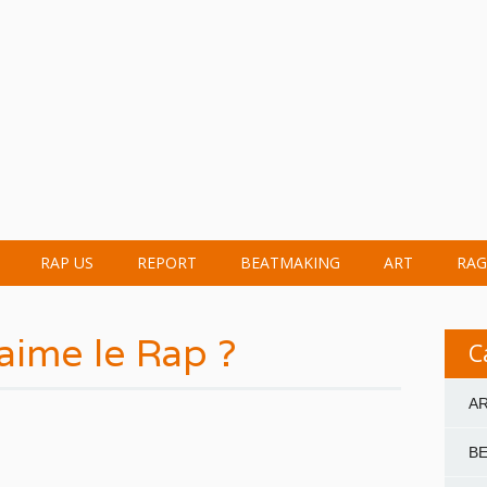
RAP US
REPORT
BEATMAKING
ART
RAG
aime le Rap ?
C
A
B