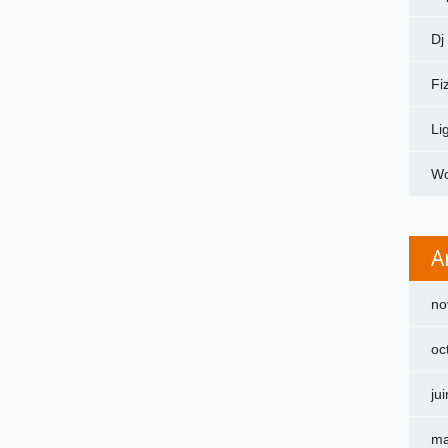
Dj
Fi
Li
Wo
A
no
oc
ju
ma