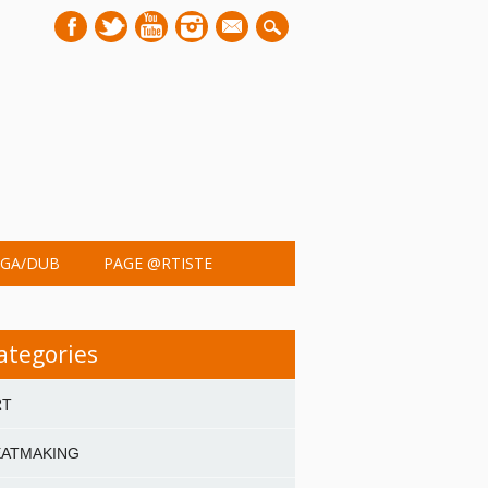
mail
GA/DUB
PAGE @RTISTE
ategories
RT
EATMAKING