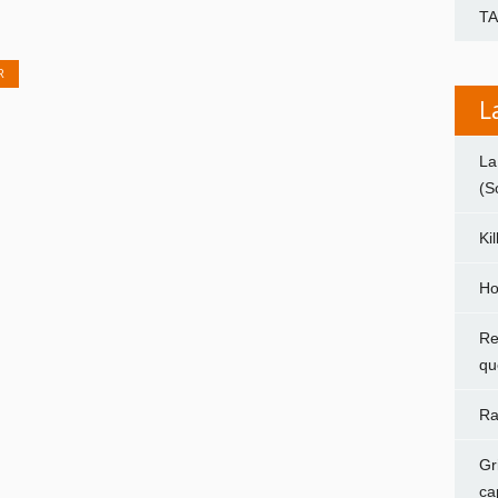
T
R
L
La
(S
Ki
Ho
Re
qu
Ra
Gr
ca