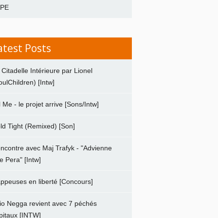
APE
atest Posts
 Citadelle Intérieure par Lionel
oulChildren) [Intw]
ll Me - le projet arrive [Sons/Intw]
ld Tight (Remixed) [Son]
ncontre avec Maj Trafyk - "Advienne
e Pera" [Intw]
ppeuses en liberté [Concours]
io Negga revient avec 7 péchés
pitaux [INTW]