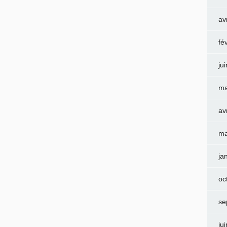
av
fé
ju
ma
av
ma
ja
oc
se
ju