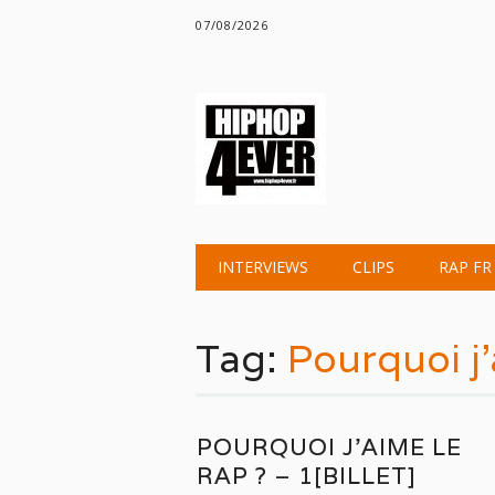
07/08/2026
Main menu
Skip
INTERVIEWS
CLIPS
RAP FR
to
content
Tag:
Pourquoi j’
POURQUOI J’AIME LE
RAP ? – 1[BILLET]