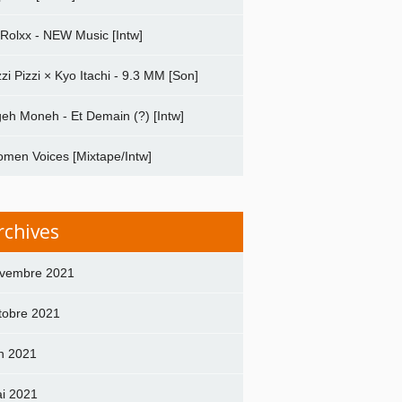
 Rolxx - NEW Music [Intw]
zzi Pizzi × Kyo Itachi - 9.3 MM [Son]
geh Moneh - Et Demain (?) [Intw]
men Voices [Mixtape/Intw]
rchives
vembre 2021
tobre 2021
in 2021
i 2021