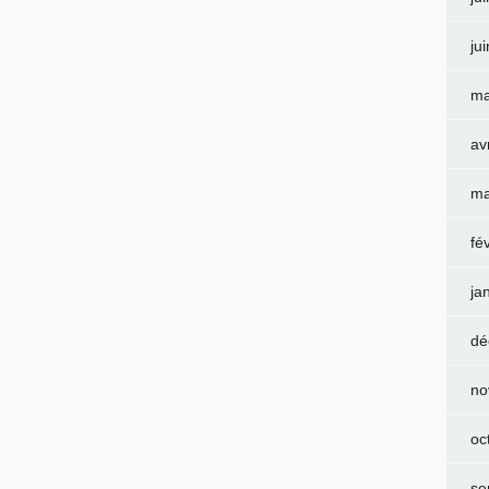
ju
ma
av
ma
fé
ja
dé
no
oc
se