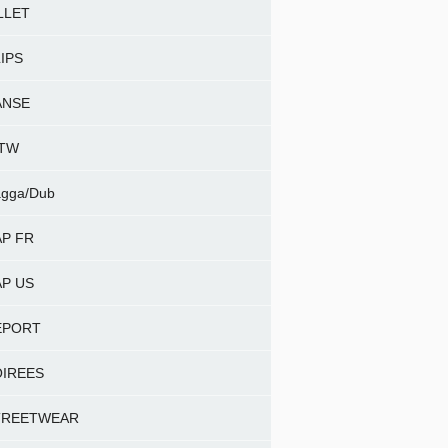
LLET
IPS
ANSE
NTW
gga/Dub
P FR
P US
EPORT
OIREES
TREETWEAR