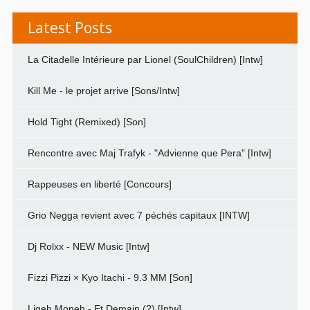
Latest Posts
La Citadelle Intérieure par Lionel (SoulChildren) [Intw]
Kill Me - le projet arrive [Sons/Intw]
Hold Tight (Remixed) [Son]
Rencontre avec Maj Trafyk - "Advienne que Pera" [Intw]
Rappeuses en liberté [Concours]
Grio Negga revient avec 7 péchés capitaux [INTW]
Dj Rolxx - NEW Music [Intw]
Fizzi Pizzi × Kyo Itachi - 9.3 MM [Son]
Ligeh Moneh - Et Demain (?) [Intw]