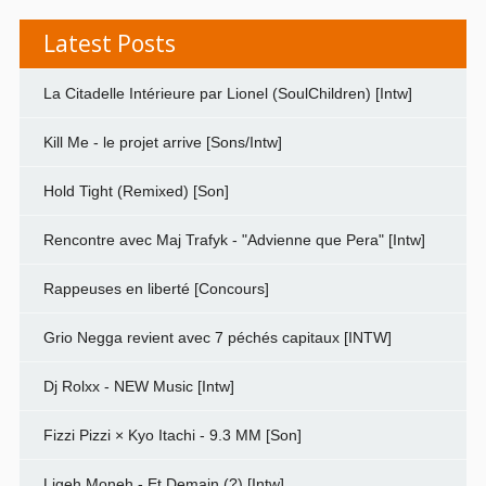
Latest Posts
La Citadelle Intérieure par Lionel (SoulChildren) [Intw]
Kill Me - le projet arrive [Sons/Intw]
Hold Tight (Remixed) [Son]
Rencontre avec Maj Trafyk - "Advienne que Pera" [Intw]
Rappeuses en liberté [Concours]
Grio Negga revient avec 7 péchés capitaux [INTW]
Dj Rolxx - NEW Music [Intw]
Fizzi Pizzi × Kyo Itachi - 9.3 MM [Son]
Ligeh Moneh - Et Demain (?) [Intw]