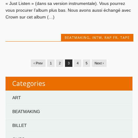
« Just Listen » (dans sa version instrumentale). Vous pourrez
vous procurer l’album plus bas. Nous avons aussi échangé avec
Crown sur cet album (…)
BEATMAKING
,
INTW
,
RAP FR
,
TAPE
‹ Prev
1
2
3
4
5
Next ›
Categories
ART
BEATMAKING
BILLET