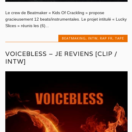
Le crew de Beatmaker « Kids Of Crackling » propose
gracieusement 12 beats/instrumentales. Le projet intitulé « Lucky
Slices » réunis les (6)...
BEATMAKING
,
INTW
,
RAP FR
,
TAPE
VOICEBLESS – JE REVIENS [CLIP /
INTW]