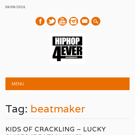
08/08/2026
mail
Main menu
Skip
MENU
to
content
Tag:
beatmaker
KIDS OF CRACKLING – LUCKY