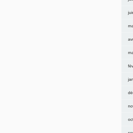
ju
ma
av
ma
fé
ja
dé
no
oc
se