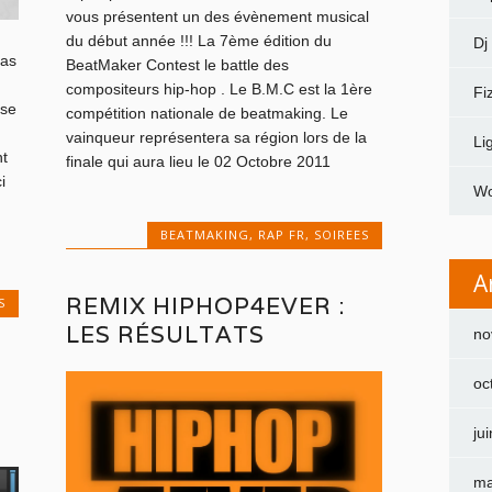
vous présentent un des évènement musical
du début année !!! La 7ème édition du
Dj
pas
BeatMaker Contest le battle des
compositeurs hip-hop . Le B.M.C est la 1ère
Fi
ise
compétition nationale de beatmaking. Le
vainqueur représentera sa région lors de la
Li
t
finale qui aura lieu le 02 Octobre 2011
i
Wo
BEATMAKING
,
RAP FR
,
SOIREES
A
REMIX HIPHOP4EVER :
S
LES RÉSULTATS
no
oc
ju
ma