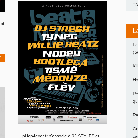
T
ant
L
La
(S
T
Ki
Ho
Re
qu
Ra
Gr
HipHop4ever.fr s’associe à 92 STYLES et
ca