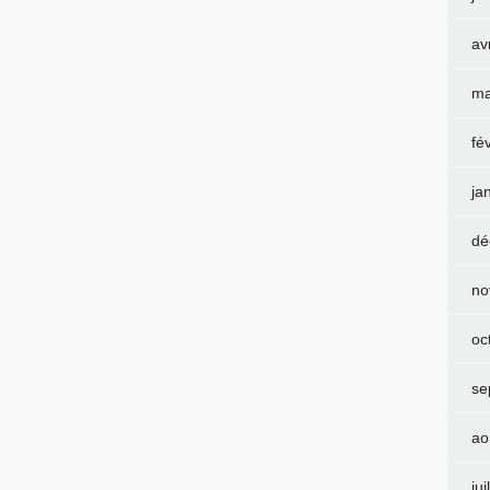
av
ma
fé
ja
dé
no
oc
se
ao
jui