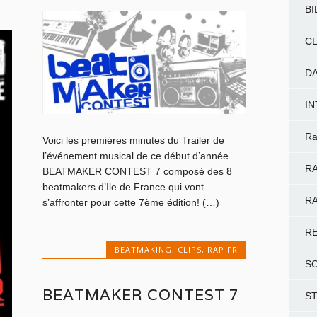
BI
CL
D
I
Ra
Voici les premières minutes du Trailer de
l’événement musical de ce début d’année
RA
BEATMAKER CONTEST 7 composé des 8
beatmakers d’Ile de France qui vont
RA
s’affronter pour cette 7ème édition! (…)
R
BEATMAKING
,
CLIPS
,
RAP FR
S
BEATMAKER CONTEST 7
S