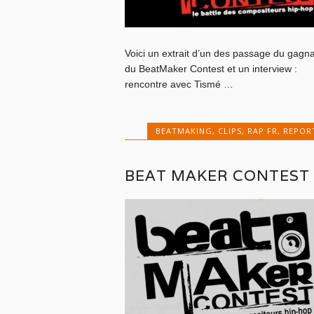
Voici un extrait d’un des passage du gagn
du BeatMaker Contest et un interview :
rencontre avec Tismé …
BEATMAKING
,
CLIPS
,
RAP FR
,
REPOR
BEAT MAKER CONTEST