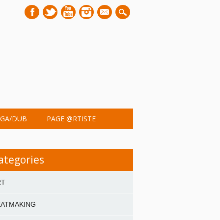
mail
GA/DUB
PAGE @RTISTE
ategories
RT
EATMAKING