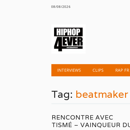
08/08/2026
Main menu
Skip
INTERVIEWS
CLIPS
RAP FR
to
content
Tag:
beatmaker
RENCONTRE AVEC
TISMÉ – VAINQUEUR D