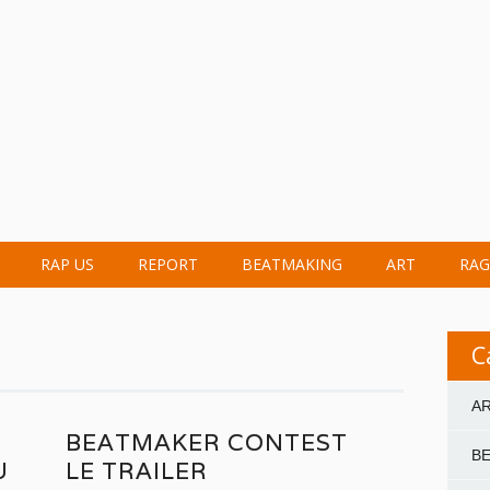
RAP US
REPORT
BEATMAKING
ART
RAG
C
A
BEATMAKER CONTEST
B
U
LE TRAILER