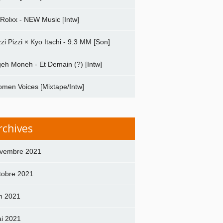
 Rolxx - NEW Music [Intw]
zzi Pizzi × Kyo Itachi - 9.3 MM [Son]
geh Moneh - Et Demain (?) [Intw]
men Voices [Mixtape/Intw]
rchives
vembre 2021
tobre 2021
in 2021
i 2021