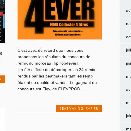
av
no
oc
jui
C’est avec du retard que nous vous
08
proposons les résultats du concours de
r
ju
remix du morceau HipHop4ever!
Il a été difficile de départager les 24 remix
rendus par les beatmakers tant les remix
ma
R
étaient de qualité et variés : Le gagnant du
concours est Flev, de FLEVPROD …
av
ma
BEATMAKING
,
RAP FR
ju
ma