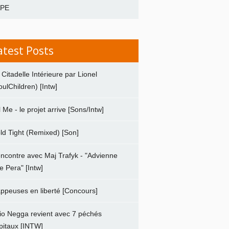
APE
atest Posts
 Citadelle Intérieure par Lionel
oulChildren) [Intw]
ll Me - le projet arrive [Sons/Intw]
ld Tight (Remixed) [Son]
ncontre avec Maj Trafyk - "Advienne
e Pera" [Intw]
ppeuses en liberté [Concours]
io Negga revient avec 7 péchés
pitaux [INTW]