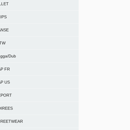
LLET
IPS
ANSE
NTW
gga/Dub
P FR
P US
EPORT
OIREES
TREETWEAR