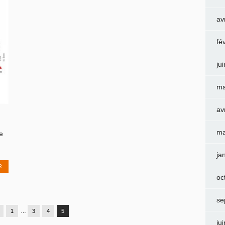
av
fé
ju
ma
av
ma
e
ja
R
oc
se
1
…
3
4
5
ju